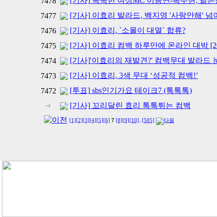
[기사] 똑똑한 여성MC 이승연-옥주현, 닮
7478
[기사] 이효리 발라드, 백지영 '사랑안해' 
7477
[기사] 이효리, `소몰이 대열` 합류?
7476
[기사] 이효리 컴백 하루만에 온라인 대박 [2007-0
7475
[기사]'이효리의 재발견?' 컴백무대 발라드 
7474
[기사] 이효리, 3색 무대 ‘성공적 컴백!’
7473
[투표] sbs인기가요 테이크7 (톡톡톡)
7472
[기사] 꼬리달린 효리 톡톡튀는 컴백
[1]
[2]
[3]
[4]
[5]
[6]
7
[8]
[9]
[10]
..
[505]