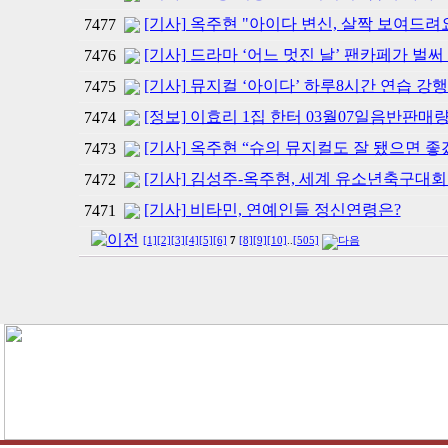
[기사] 옥주현 "아이다 변신, 살짝 보여드려
7477
[기사] 드라마 ‘어느 멋진 날’ 팬카페가 벌써 
7476
[기사] 뮤지컬 ‘아이다’ 하루8시간 연습 강
7475
[정보] 이효리 1집 한터 03월07일음반판매
7474
[기사] 옥주현 “슈의 뮤지컬도 잘 됐으면 좋
7473
[기사] 김성주-옥주현, 세계 유소년축구대회
7472
[기사] 비타민, 연예인들 정신연령은?
7471
[1]
[2]
[3]
[4]
[5]
[6]
7
[8]
[9]
[10]
..
[505]