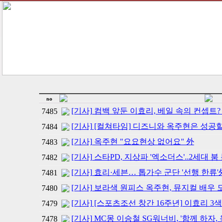
[기사] 컴백 앞둔 이효리, 베일 속의 컨셉트?
7485
[기사] [컬쳐타임] 디즈니와 옥주현은 성공
7484
[기사] 옥주현 "요요현상 없어요" 外
7483
[기사] 스타PD, 지상파 '엑소더스'..2세대 붐
7482
[기사] 효리·세븐… 톱가수 군단 '선행 한류'
7481
[기사] 보라색 원피스 옥주현, 뮤지컬 배우 모
7480
[기사] [스포츠조선 창간 16주년] 이효리 3
7479
[기사] MC몽 이승철 SG워너비, '함께 하자,
7478