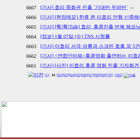
[기사] 효리 중화권 진출 `기대반 우려반`
6667
[4]
[기사] [현장메모] 한류 퀸 이효리 언행 신중
6666
[기사] [톡!톡!Talk] 효리, 홍콩진출 번복 해프
6665
[정보] 1월 07일 (수) TNS 시청률
6664
[기사] 이효리 서극·성룡과 스크린 호흡 외 5건
6663
[기사] <연합인터뷰>홍콩영화 출연하는 이효
6662
[기사] [사진] 이효리 홍콩 영화 진출 기자회견 (
6661
[1]
..
61
[62]
[63]
[64]
[65]
[66]
[67]
[68]
[69]
[70]
..
[505]