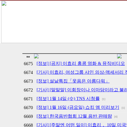
[정보] [공지] 이효리 홍콩 영화 & 뮤직비디오
6675
[기사] 이효리, 여성그룹 샤인 의상-액세서리 
6674
[정보] 설날특집「웃음은 아름다워」
6673
[기사] [말말말] 이회장이나 이마담이라고 불
6672
[정보] 1월 14일 (수) TNS 시청률
6671
[1]
[정보] 1월 16일 (금요일) 쇼킹 엠 미리보기
6670
[1]
[정보] 한국음반협회 12월 음반 판매량
6669
[4]
[기사] [주말엔 어떤 일이] 이효리， 10일 미
6668