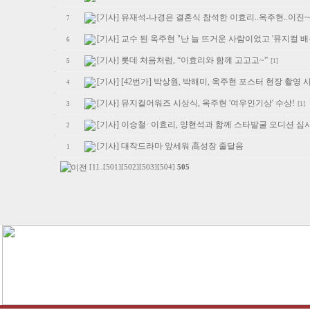
[기사] 유재석-나경은 결혼식 참석한 이효리..옥주현..이진~
7
[기사] 교수 된 옥주현 "난 늘 뜨거운 사람이었고 '뮤지컬 배
6
[기사] 롯데 처음처럼, “이효리와 함께 고고고~”
[1]
5
[기사] [42번가] 박상원, 박해미, 옥주현 포스터 현장 촬영 
4
[기사] 뮤지컬어워즈 시상식, 옥주현 '여우인기상' 수상!
[1]
3
[기사] 이승철· 이효리, 양현석과 함께 스타발굴 오디션 심사
2
[기사] 대작드라마 앞세워 高성장 줄달음
1
[1]
..
[501]
[502]
[503]
[504]
505