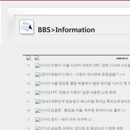
[기사] 이효리 '서울 드라마 어워즈 2007' 관련 기사와 사진
15
[공지] 패밀리가 떴다 - 시청자 게시판에 응원글을!!!
[14]
14
[기사] 서울 청담동 클럽 써클에서 열린 뮤지컬 '시카고 핫 
13
[기사] LPG '장동건 이효리' 실명 사용한 노래 화제
12
[정보] 대한민국 방송광고 페스티벌 효리님 후보오르셨네요
11
[기사] 김용준 - 황정음 커플, 옥주현 뮤직비디오 출연
[1]
10
[기사] 효리－세리 슈퍼 의자매
[2]
9
[기사] 송승헌-성유리, 앙드레 김 패션쇼서 다정한 워킹
8