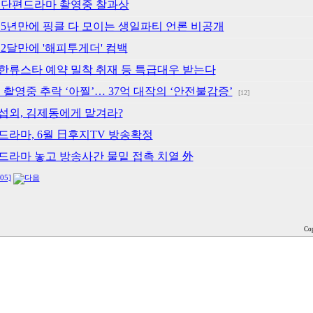
효리, 단편드라마 촬영중 찰과상
효리, 5년만에 핑클 다 모이는 생일파티 언론 비공개
리, 2달만에 '해피투게더' 컴백
효리 한류스타 예약 밀착 취재 등 특급대우 받는다
효리 촬영중 추락 ‘아찔’… 37억 대작의 ‘안전불감증’
[12]
효리 섭외, 김제동에게 맡겨라?
효리 드라마, 6월 日후지TV 방송확정
효리 드라마 놓고 방송사간 물밑 접촉 치열 外
05]
Cop