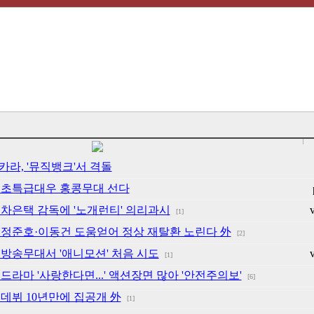
리-카라, '뮤직뱅크'서 격돌
효리, 초특급대우 홍콩무대 선다
효리, 차은택 감독에 '노개런티' 의리과시
[1]
효리, 정준호·이동건 도움얻어 정상 재탈환 노린다 外
[2]
효리, 방송무대서 '애니모션' 처음 시도
[1]
리, 드라마 '사랑한다면...' 액션장면 많아 '안전주의보'
[6]
리, 데뷔 10년만에 집공개 外
[1]