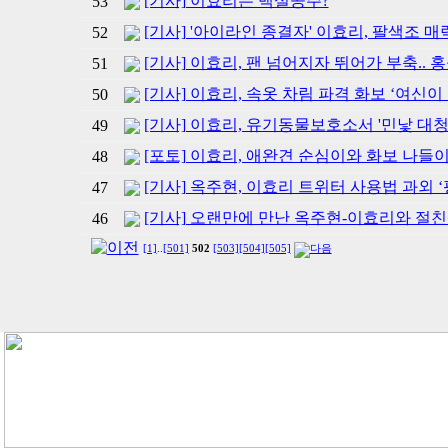
[기사] 이효리는 백설공주?
53
[기사] '아이라인 종결자' 이효리, 팔색조 매
52
[기사] 이효리, 팬 넘어지자 뛰어가 부축.. 
51
[기사] 이효리, 속옷 차림 파격 화보 ‘여신이
50
[기사] 이효리, 유기동물보호소서 '민낯 대청
49
[포토] 이효리, 애완견 순심이와 화보 나들
48
[기사] 옥주현, 이효리 트위터 사용법 과외 
47
[기사] 오랜만에 만난 옥주현-이효리와 절친
46
[1]
..
[501]
502
[503]
[504]
[505]