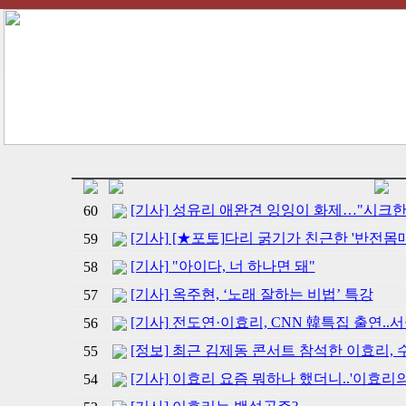
[기사] 성유리 애완견 잉잉이 화제…"시크한
60
[기사] [★포토]다리 굵기가 친근한 '반전몸
59
[기사] "아이다, 너 하나면 돼"
58
[기사] 옥주현, ‘노래 잘하는 비법’ 특강
57
[기사] 전도연·이효리, CNN 韓특집 출연..
56
[정보] 최근 김제동 콘서트 참석한 이효리, 수
55
[기사] 이효리 요즘 뭐하나 했더니..'이효리의
54