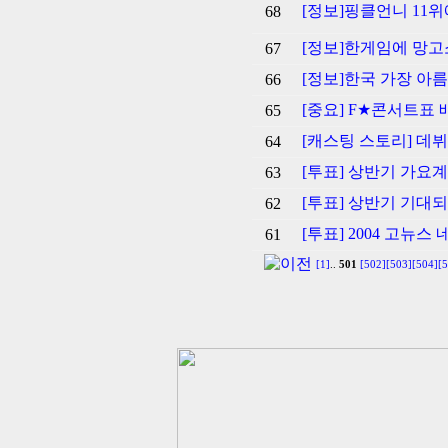
[정보]핑클언니 11위
68
[정보]한게임에 망고소
67
[정보]한국 가장 아름
66
[중요] F★콘서트표 
65
[캐스팅 스토리] 데뷔
64
[투표] 상반기 가요
63
[투표] 상반기 기대되
62
[투표] 2004 고뉴
61
[1]
..
501
[502]
[503]
[504]
[5