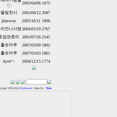
♡내아기핑클
2003/04/06
1675
♡
물빛천사
2003/06/12
2087
jiniewoo
2005/10/11
1906
효리언니사랑
2004/05/10
2767
호접란효리
2003/07/26
2545
횰숏마루
2007/03/09
1802
횰숏마루
2007/03/03
1861
hyol^^
2004/12/15
1774
Zeroboard
/ skin by
+
Yein
yright 1999-2026