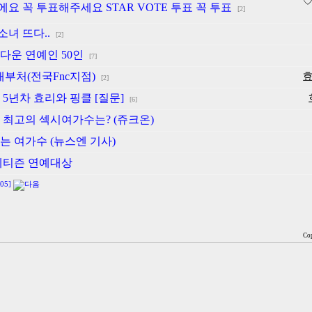
에요 꼭 투표해주세요 STAR VOTE 투표 꼭 투표
[2]
녀 뜨다..
[2]
다운 연예인 50인
[7]
배부처(전국Fnc지점)
[2]
 5년차 효리와 핑클 [질문]
[6]
계 최고의 섹시여가수는? (쥬크온)
는 여가수 (뉴스엔 기사)
스 네티즌 연예대상
05]
Cop