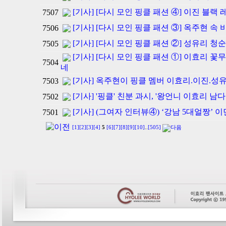
[기사] [다시 모인 핑클 패션 ④] 이진 블랙
7507
[기사] [다시 모인 핑클 패션 ③] 옥주현 속
7506
[기사] [다시 모인 핑클 패션 ②] 성유리 청순
7505
[기사] [다시 모인 핑클 패션 ①] 이효리 꽃
7504
네
[기사] 옥주현이 핑클 멤버 이효리.이진.성
7503
[기사] '핑클' 친분 과시, '왕언니 이효리 남다
7502
[기사] (그여자 인터뷰④) ‘강남 5대얼짱’ 
7501
[1]
[2]
[3]
[4]
5
[6]
[7]
[8]
[9]
[10]
..
[505]