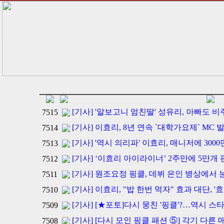
[기사] '알보고니 엄친딸' 성유리, 아빠도 
7515
[기사] 이효리, 8년 연속 `대학가요제` MC 
7514
[기사] '역시 의리파' 이효리, 매니저에 30
7513
[기사] ‘이효리 아이라이너’ 2주만에 5만개
7512
[기사] 원조요정 핑클, 데뷔 은인 병상에서 
7511
[기사] 이효리, "밥 한번 먹자" 효과 대단, '
7510
[기사] [★포토]다시 뭉친 '핑클'?…역시 
7509
[기사] [다시 모인 핑클 패션 ⑤] 각기 다
7508