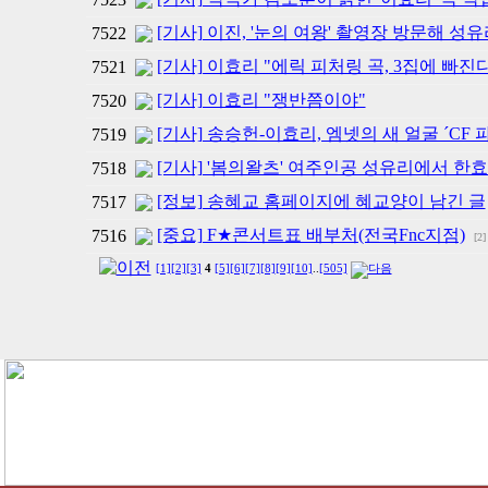
[기사] 이진, '눈의 여왕' 촬영장 방문해 성유
7522
[기사] 이효리 "에릭 피처링 곡, 3집에 빠진
7521
[기사] 이효리 "쟁반쯤이야"
7520
[기사] 송승헌-이효리, 엠넷의 새 얼굴 ´CF 
7519
[기사] '봄의왈츠' 여주인공 성유리에서 한
7518
[정보] 송혜교 홈페이지에 혜교양이 남긴 글
7517
[중요] F★콘서트표 배부처(전국Fnc지점)
7516
[2]
[1]
[2]
[3]
4
[5]
[6]
[7]
[8]
[9]
[10]
..
[505]