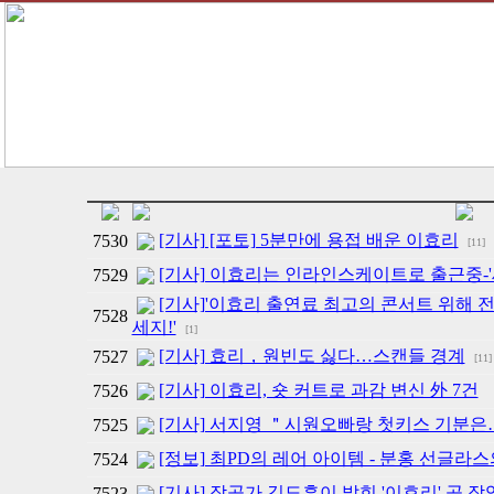
[기사] [포토] 5분만에 용접 배운 이효리
7530
[11]
[기사] 이효리는 인라인스케이트로 출근중-'세
7529
[기사]'이효리 출연료 최고의 콘서트 위해 전
7528
세지!'
[1]
[기사] 효리，원빈도 싫다…스캔들 경계
7527
[11]
[기사] 이효리, 숏 커트로 과감 변신 外 7건
7526
[기사] 서지영 ＂시원오빠랑 첫키스 기분은
7525
[정보] 최PD의 레어 아이템 - 분홍 선글라스의 
7524
[기사] 작곡가 김도훈이 밝힌 '이효리' 곡 
7523