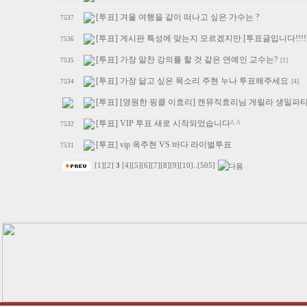
[투표] 겨울 여행을 같이 떠나고 싶은 가수는 ?
7537
[투표] 게시판 특성에 맞는지 모르겠지만 [투표글입니다!!!!
7536
[투표] 가장 알찬 강의를 할 것 같은 연예인 교수는?
[1]
7535
[투표] 가장 닮고 싶은 목소리 주현 누나 투표해주세요
[4]
7534
[투표] [영원한 핑클 이효리] 캔뮤직효리님 게릴라 생일파
[투표] VIP 투표 새로 시작되었습니다^ ^
7532
[투표] vip 옥주현 VS 바다 라이벌투표
7531
[1]
[2]
3
[4]
[5]
[6]
[7]
[8]
[9]
[10]
..
[505]