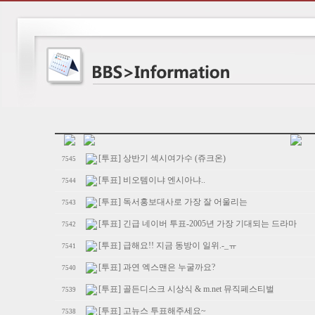
[투표] 상반기 섹시여가수 (쥬크온)
7545
[투표] 비오템이냐 엔시아냐..
7544
[투표] 독서홍보대사로 가장 잘 어울리는
7543
[투표] 긴급 네이버 투표-2005년 가장 기대되는 드라마
7542
[투표] 급해요!! 지금 동방이 일위.-_ㅠ
7541
[투표] 과연 엑스맨은 누굴까요?
7540
[투표] 골든디스크 시상식 & m.net 뮤직페스티벌
7539
[투표] 고뉴스 투표해주세요~
7538