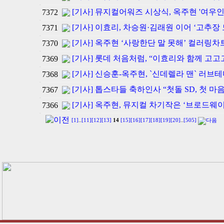
[기사] 뮤지컬어워즈 시상식, 옥주현 '여우인
7372
[기사] 이효리, 차승원·김래원 이어 ‘고추장 
7371
[기사] 옥주현 ‘사랑한단 말 못해’ 컬러링차
7370
[기사] 롯데 처음처럼, “이효리와 함께 고고
7369
[기사] 신승훈-옥주현, `신데렐라 맨` 러브
7368
[기사] 톱스타들 축하인사 “첫돌 SD, 첫 마
7367
[기사] 옥주현, 뮤지컬 차기작은 ‘브로드웨이
7366
[1]
..
[11]
[12]
[13]
14
[15]
[16]
[17]
[18]
[19]
[20]
..
[505]