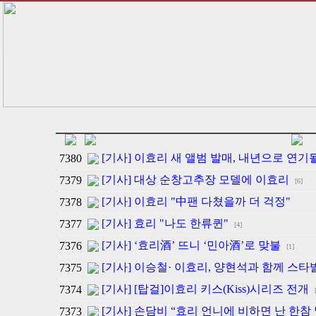
[기사] 이효리 새 앨범 발매, 내년으로 연기
7380
[기사] 대상 순창고추장 모델에 이효리
7379
[6]
[기사] 이효리 "中팬 다쳤을까 더 걱정"
7378
[기사] 효리 "나도 한류퀸"
7377
[4]
[기사] ‘효리酒’ 뜨니 ‘민아酒’로 맞불
7376
[1]
[기사] 이승철· 이효리, 양현석과 함께 스타
7375
[기사] [탑걸]이효리 키스(Kiss)시리즈 전개
7374
[기사] 손담비 “효리 언니에 비하면 난 한참
7373