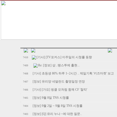
[기사] [TV포커스] 이주일의 시청률 동향
7410
Re: [정보] 샾...땡스투에 횰현...
7409
[기사] 초등생 80% 하루 1~2시간 .. 제일기획 '키즈마켓' 보고
7408
[정보] 유리양 네덜란드 촬영일정 연장
7407
[기사] [가요] 핑클 모처럼 함께 CF '찰칵'
7406
[정보] 9월 8일 TNS 시청률
7405
[정보] 9월 2일 ~ 9월 8일 TNS 시청률
7404
[정보] [Q] 유리 누나 ~에 대한 질문..
7403