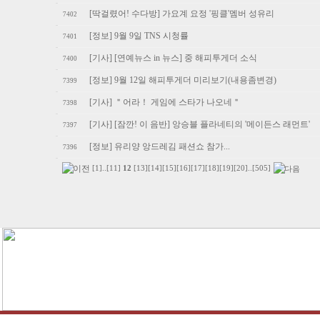
[딱걸렸어! 수다방] 가요계 요정 '핑클'멤버 성유리
7402
[정보] 9월 9일 TNS 시청률
7401
[기사] [연예뉴스 in 뉴스] 중 해피투게더 소식
7400
[정보] 9월 12일 해피투게더 미리보기(내용좀변경)
7399
[기사] ＂어라！ 게임에 스타가 나오네＂
7398
[기사] [잠깐! 이 음반] 앙승블 플라네티의 '메이든스 래먼트'
7397
[정보] 유리양 앙드레김 패션쇼 참가...
7396
[1]
..
[11]
12
[13]
[14]
[15]
[16]
[17]
[18]
[19]
[20]
..
[505]