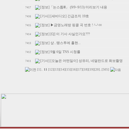
[정보]「논스톱Ⅲ」 (9/9~9/13) 미리보기 내용
7417
[기사] [새비디오] 긴급조치 19호
7416
[정보] ▶금영노래방 핑클 곡 번호 ! ^-^ㆀ
7415
[정보] [Q] 이 기사 사실인가요???
7414
[정보] 샾...땡스투에 횰현...
7413
[정보] 9월 6일 TNS 시청률
7412
[기사] [오늘은 어떤일이] 성유리, 네덜란드로 화보촬영
7411
[1]
..
11
[12]
[13]
[14]
[15]
[16]
[17]
[18]
[19]
[20]
..
[505]