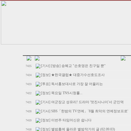
[기사] [방송] 송혜교 "손호영은 친구일 뿐"
7425
[정보] ★한국갤럽★ 대중가수선호도조사
7424
[투표] 독서홍보대사로 가장 잘 어울리는
7423
[정보] 목요일 TNS시청률...
7422
[기사] 여군장교 성유리! 드라마 '멋진사나이'서 군인역
7421
[기사] SBS「한밤의 TV연예」`8월 최악의 연예정보프로'
7420
[정보] 이번주 타임머신은 쉽니다
7419
[정보] 별밤홈에 올라온 별밤작가의 글 (02.09.03)
7418