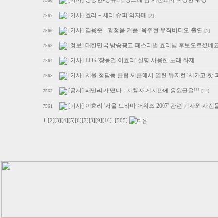
[기사] 송승헌-성유리, 앙드레 김 패션쇼서 다정한 워킹
7568
[기사] 효리－세리 슈퍼 의자매
[2]
7567
[기사] 김용준 - 황정음 커플, 옥주현 뮤직비디오 출연
[1]
7566
[정보] 대한민국 방송광고 페스티벌 효리님 후보오르셨네요
7565
[기사] LPG '장동건 이효리' 실명 사용한 노래 화제
7564
[기사] 서울 청담동 클럽 써클에서 열린 뮤지컬 '시카고 핫 
7563
[공지] 패밀리가 떴다 - 시청자 게시판에 응원글을!!!
[14]
7562
[기사] 이효리 '서울 드라마 어워즈 2007' 관련 기사와 사진
7561
1
[2]
[3]
[4]
[5]
[6]
[7]
[8]
[9]
[10]
..
[505]