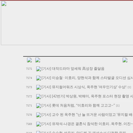
[기사] 대작드라마 앞세워 高성장 줄달음
7575
[기사] 이승철· 이효리, 양현석과 함께 스타발굴 오디션 심사
7574
[기사] 뮤지컬어워즈 시상식, 옥주현 '여우인기상' 수상!
[1]
7573
[기사] [42번가] 박상원, 박해미, 옥주현 포스터 현장 촬영 
7572
[기사] 롯데 처음처럼, “이효리와 함께 고고고~”
[1]
7571
[기사] 교수 된 옥주현 "난 늘 뜨거운 사람이었고 '뮤지컬 배
7570
[기사] 유재석-나경은 결혼식 참석한 이효리..옥주현..이진~
7569