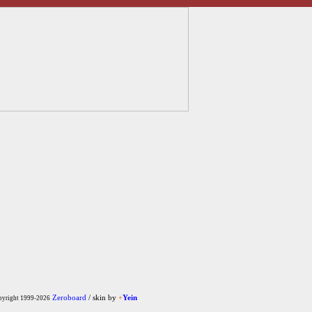
Zeroboard
/ skin by
+
Yein
yright 1999-2026