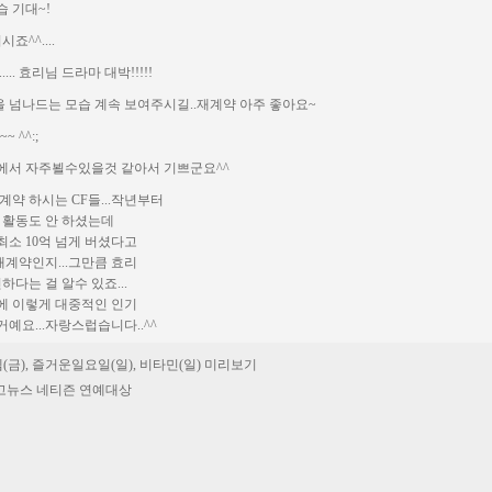
 기대~!
죠^^....
... 효리님 드라마 대박!!!!!
 넘나드는 모습 계속 보여주시길..재계약 아주 좋아요~
~ ^^:;
에서 자주뵐수있을것 같아서 기쁘군요^^
계약 하시는 CF들...작년부터
 활동도 안 하셨는데
최소 10억 넘게 버셨다고
 재계약인지...그만큼 효리
하다는 걸 알수 있죠...
에 이렇게 대중적인 인기
예요...자랑스럽습니다..^^
엠(금), 즐거운일요일(일), 비타민(일) 미리보기
04 고뉴스 네티즌 연예대상