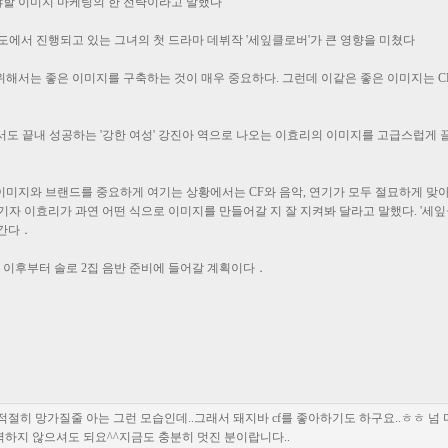
할 이미지 마케팅의 한 전략이라고 말했다
도에서 진행되고 있는 그녀의 첫 드라마 데뷔작 '세잎클로버'가 큰 영향을 미쳤다
해서는 좋은 이미지를 구축하는 것이 매우 중요하다. 그런데 이같은 좋은 이미지는 C
서도 끝내 성공하는 '강한 여성' 강진아 역으로 나오는 이효리의 이미지를 고급스럽
이미지와 브랜드를 중요하게 여기는 상황에서는 CF와 음악, 연기가 모두 절묘하게 맞
자 이효리가 과연 어떤 식으로 이미지를 만들어갈 지 잘 지켜봐 달라고 말했다. '세잎클
아간다．
 이후부터 솔로 2집 음반 준비에 들어갈 계획이다．
절히 망가질줄 아는 그런 모습인데..그래서 돼지바 cf를 좋아하기도 하구요..ㅎㅎ 넘
하지 않으셔도 되요^^지금도 충분히 멋진 분이랍니다..