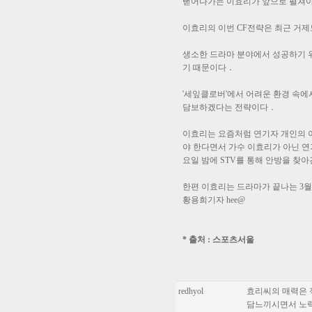
뻗어나가는 이효리가 앞으로 펼쳐야
이효리의 이번 CF전략은 최근 거제
생소한 드라마 분야에서 성공하기 위
기 때문이다．
'세잎클로버'에서 어려운 환경 속에
담보하겠다는 전략이다．
이효리는 요즘처럼 연기자 개인의 
야 한다면서 가수 이효리가 아닌 연기
요일 밤에 STV를 통해 안방을 찾
한편 이효리는 드라마가 끝나는 3월
황용희기자 hee@
* 출처 : 스포츠서울
redhyol
효리씨의 매력은 적
담느끼시면서 노력