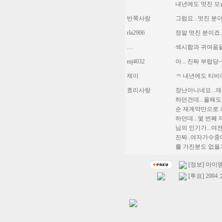
내년에도 멋진 모습
반쪽사랑
그럼요...멋진 분이시
rla2906
정말 멋진 분이죠...
....
섹시함과 귀여움을
mj4032
아... 진짜 부럽당~~
제이
ㅋ 내년에도 티비
효리사랑
장난아니네요...재
하던건데...올해도
순 재계약만으로 
하던데...몇 번째
님의 인기가...여전
진짜..여자가수중
를 가진분도 없을거
[정보] 아이
[투표] 20