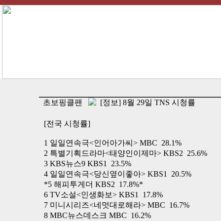
초보핑클팬
[정보] 8월 29일 TNS 시청률
[전국 시청률]
1 일일연속극<인어아가씨> MBC 28.1%
2 특별기획드라마<태양인이제마> KBS2 25.6%
3 KBS뉴스9 KBS1 23.5%
4 일일연속극<당신옆이좋아> KBS1 20.5%
*5 해피투게더 KBS2 17.8%*
6 TV소설<인생화보> KBS1 17.8%
7 미니시리즈<네멋대로해라> MBC 16.7%
8 MBC뉴스데스크 MBC 16.2%