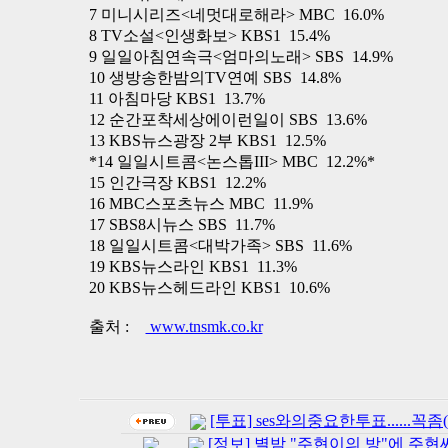
7 미니시리즈<네멋대로해라> MBC 16.0%
8 TV소설<인생화보> KBS1 15.4%
9 일일아침연속극<엄마의노래> SBS 14.9%
10 생방송한밤의TV연예 SBS 14.8%
11 아침마당 KBS1 13.7%
12 순간포착세상에이런일이 SBS 13.6%
13 KBS뉴스광장 2부 KBS1 12.5%
*14 일일시트콤<논스톱III> MBC 12.2%*
15 인간극장 KBS1 12.2%
16 MBC스포츠뉴스 MBC 11.9%
17 SBS8시뉴스 SBS 11.7%
18 일일시트콤<대박가족> SBS 11.6%
19 KBS뉴스라인 KBS1 11.3%
20 KBS뉴스헤드라인 KBS1 10.6%
출처 :
www.tnsmk.co.kr
[투표] ses와의중요한투표......꼭좀(
[정보] 별밤 "주현이의 방"에 주현