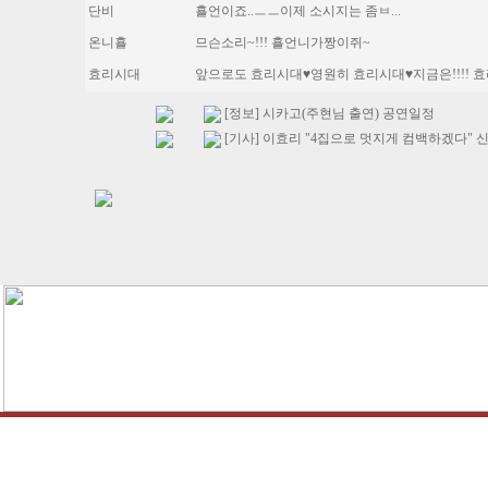
단비
횰언이죠..ㅡㅡ이제 소시지는 좀ㅂ...
온니횰
므슨소리~!!! 횰언니가짱이쥐~
효리시대
앞으로도 효리시대♥영원히 효리시대♥지금은!!!! 효리시
[정보] 시카고(주현님 출연) 공연일정
[기사] 이효리 "4집으로 멋지게 컴백하겠다" 