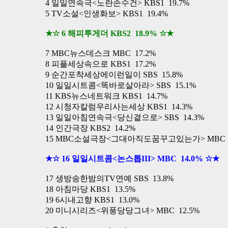
4 일일연속극<노란손수건> KBS1 19.7%
5 TV소설<인생화보> KBS1 19.4%
★☆ 6 해피투게더 KBS2 18.9% ☆★
7 MBC뉴스데스크 MBC 17.2%
8 피플세상속으로 KBS1 17.2%
9 순간포착세상에이런일이 SBS 15.8%
10 일일시트콤<똑바로살아라> SBS 15.1%
11 KBS뉴스네트워크 KBS1 14.7%
12 시청자칼럼우리사는세상 KBS1 14.3%
13 일일아침연속극<당신곁으로> SBS 14.3%
14 인간극장 KBS2 14.2%
15 MBC소설극장<그대아직도꿈꾸고있는가> MBC 1
★☆ 16 일일시트콤<논스톱III> MBC 14.0% ☆★
17 생방송한밤의TV연예 SBS 13.8%
18 아침마당 KBS1 13.5%
19 6시내고향 KBS1 13.0%
20 미니시리즈<위풍당당그녀> MBC 12.5%