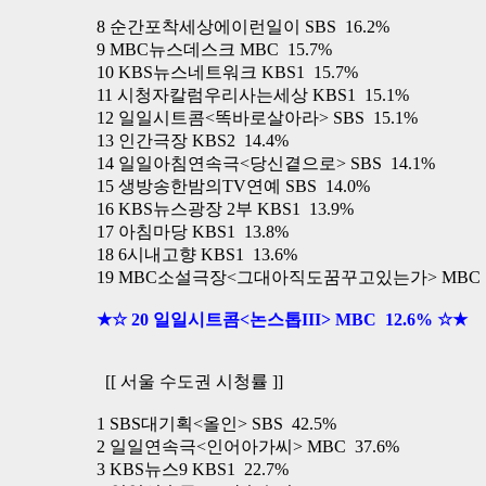
8 순간포착세상에이런일이 SBS 16.2%
9 MBC뉴스데스크 MBC 15.7%
10 KBS뉴스네트워크 KBS1 15.7%
11 시청자칼럼우리사는세상 KBS1 15.1%
12 일일시트콤<똑바로살아라> SBS 15.1%
13 인간극장 KBS2 14.4%
14 일일아침연속극<당신곁으로> SBS 14.1%
15 생방송한밤의TV연예 SBS 14.0%
16 KBS뉴스광장 2부 KBS1 13.9%
17 아침마당 KBS1 13.8%
18 6시내고향 KBS1 13.6%
19 MBC소설극장<그대아직도꿈꾸고있는가> MBC 1
★☆ 20 일일시트콤<논스톱III> MBC 12.6% ☆★
[[ 서울 수도권 시청률 ]]
1 SBS대기획<올인> SBS 42.5%
2 일일연속극<인어아가씨> MBC 37.6%
3 KBS뉴스9 KBS1 22.7%