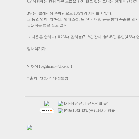
CF 이외에는 전혀 다른 노출을 하지 않고 있는 그녀는 현재 박신양과 
3위는 `클래식의 손예진으로 10.9%의 지지를 받았다.
그 동안 영화 `취화선, `연애소설, 드라마 `대망 등을 통해 꾸준한
듭났다는 평을 받고 있다.
그 다음은 송혜교(10.23%), 김하늘(7.1%), 장나라(6.8%), 유민(4.6%
임채식기자
임채식 (vegetarian@dt.co.kr )
* 출처 : 엔짱(기사/정보방)
[기사] 성유리 '유랑생활 끝'
[정보] 3월 13일(목) TNS 시청률