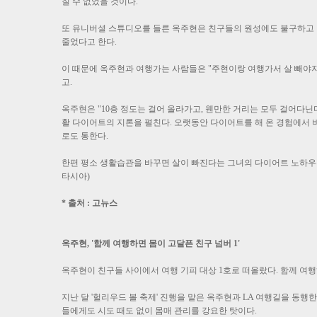
질 수 없었을 것이다.
또 유니버셜 스튜디오를 들른 옥주현은 친구들의 원성에도 불구하고 긴
줄었다고 한다.
이 때문에 옥주현과 여행가는 사람들은 "주현이랑 여행가서 살 빼야지
고.
옥주현은 "10층 정도는 걸어 올라가고, 웬만한 거리는 모두 걸어다닌다
활 다이어트의 지론을 펼친다. 오랫동안 다이어트를 해 온 경험에서 비
로도 통한다.
한편 평소 생활습관을 바꾸면 살이 빠진다는 그녀의 다이어트 노하우
타시아)
* 출처 : 고뉴스
옥주현, '함께 여행하면 몸이 고달픈 친구 넘버 1'
옥주현이 친구들 사이에서 여행 기피 대상 1호로 떠올랐다. 함께 여
지난 달 '헐리우드 볼 축제' 진행을 맡은 옥주현과 LA 여행길을 동
들에게도 시도 때도 없이 몸매 관리를 강요한 탓이다.