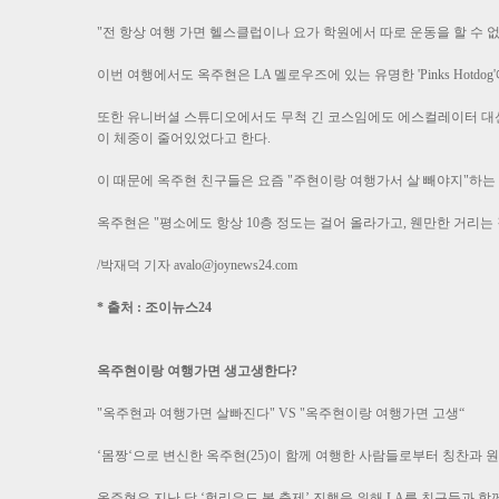
"전 항상 여행 가면 헬스클럽이나 요가 학원에서 따로 운동을 할 수 없
이번 여행에서도 옥주현은 LA 멜로우즈에 있는 유명한 'Pinks Hot
또한 유니버셜 스튜디오에서도 무척 긴 코스임에도 에스컬레이터 대신
이 체중이 줄어있었다고 한다.
이 때문에 옥주현 친구들은 요즘 "주현이랑 여행가서 살 빼야지"하는
옥주현은 "평소에도 항상 10층 정도는 걸어 올라가고, 웬만한 거리는 
/박재덕 기자
avalo@joynews24.com
* 출처 : 조이뉴스24
옥주현이랑 여행가면 생고생한다?
"옥주현과 여행가면 살빠진다" VS "옥주현이랑 여행가면 고생“
‘몸짱‘으로 변신한 옥주현(25)이 함께 여행한 사람들로부터 칭찬과 
옥주현은 지난 달 ‘헐리우드 볼 축제’ 진행을 위해 LA를 친구들과