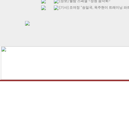
[정보] 별밤 스페셜 <정원 음악회>
[기사] 조여정 "송일국, 옥주현이 트레이닝 파