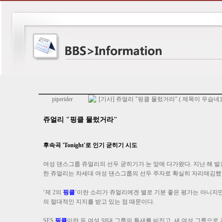
piperider
[기사] 쥬얼리 "핑클 물렀거라" ( 제목이 우습네요 -
쥬얼리 "핑클 물렀거라"
후속곡 'Tonight'로 인기 굳히기 시도
여성 댄스그룹 쥬얼리의 선두 굳히기가 눈 앞에 다가왔다. 지난 해 발
한 쥬얼리는 차세대 여성 댄스그룹의 선두 주자로 확실히 자리매김했
‘제 2의
핑클
’이란 소리가 쥬얼리에겐 별로 기분 좋은 평가는 아니지
의 절대적인 지지를 받고 있는 점 때문이다.
SES
핑클
이란 두 여성 양대 그룹의 틈새를 비집고, 새 여성 그룹으로