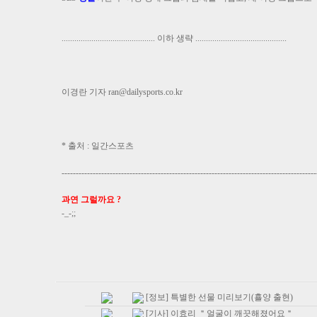
............................................ 이하 생략 ...........................................
이경란 기자
ran@dailysports.co.kr
* 출처 : 일간스포츠
------------------------------------------------------------------------------------------
과연 그럴까요 ?
-_-;;
[정보] 특별한 선물 미리보기(횰양 출현)
[기사] 이효리 ＂얼굴이 깨끗해졌어요＂