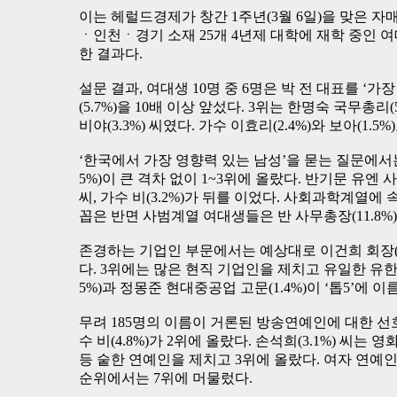
이는 헤럴드경제가 창간 1주년(3월 6일)을 맞은 
ㆍ인천ㆍ경기 소재 25개 4년제 대학에 재학 중인 여대
한 결과다.
설문 결과, 여대생 10명 중 6명은 박 전 대표를 ‘
(5.7%)을 10배 이상 앞섰다. 3위는 한명숙 국무
비야(3.3%) 씨였다. 가수 이효리(2.4%)와 보아(1
‘한국에서 가장 영향력 있는 남성’을 묻는 질문에서는 이 
5%)이 큰 격차 없이 1~3위에 올랐다. 반기문 유엔 
씨, 가수 비(3.2%)가 뒤를 이었다. 사회과학계열에
꼽은 반면 사범계열 여대생들은 반 사무총장(11.8%)
존경하는 기업인 부문에서는 예상대로 이건희 회장(40.
다. 3위에는 많은 현직 기업인을 제치고 유일한 유한
5%)과 정몽준 현대중공업 고문(1.4%)이 ‘톱5’에 이
무려 185명의 이름이 거론된 방송연예인에 대한 선호
수 비(4.8%)가 2위에 올랐다. 손석희(3.1%) 씨는 영
등 숱한 연예인을 제치고 3위에 올랐다. 여자 연예인
순위에서는 7위에 머물렀다.