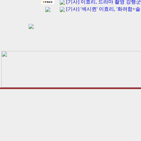
[기사] 이효리, 드라마 촬영 강행군에 ‘링거
[기사] '섹시퀸' 이효리, '화려함