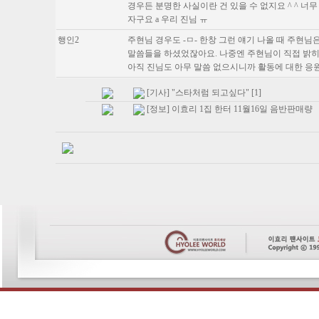
경우든 분명한 사실이란 건 있을 수 없지요 ^ ^ 너무
자구요 a 우리 진님 ㅠ
행인2
주현님 경우도 -ㅁ- 한창 그런 얘기 나올 때 주현
말씀들을 하셨었잖아요. 나중엔 주현님이 직접 밝히셨
아직 진님도 아무 말씀 없으시니까 활동에 대한 응원을
[기사] "스타처럼 되고싶다" [1]
[정보] 이효리 1집 한터 11월16일 음반판매량