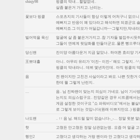
shinjy98
핑클의 막내....할말없네..
살좀 붙은거 가지고..난리는..
꽃보다 핑클
스포츠지의 기사들이 항상 이렇게 어처구니 없으니 
예뻐지고 반응이 꽤 있다라고 해석하면 되겠군요.솔
예뻐지죠.그 미모가 어딜갑니까~~그렇지만,막내라는
빌어먹을 육신
얼굴에 살 좀 붙은거가지고..참 기자들 벌집쑤시듯하
그들이 연예계 뒷담화를 만들더군요..물론 뻥으루다가
당신팬
진이양 아름다운거 지금 알았나.. 하여튼 효리양 기
王뽀대횰
아니.. 아무리 유리가 '이진~ 이진~' 해도 그렇지.. ^^;
핑클의 막내라니.. 데뷔 몇년차인데.. 아직 핑클의 
음
전 팬이지만 고친건 사실이라고 봐요. 나쁜 짓한거
한데 뭘 그렇게 난린지..
....
음.. 님 진짜팬이 맞는지 의심이 가네요. 님이 기사
는지도 의심스럽구요.. 진양같은 경우 시트콤에서는
게끔 설정한 것이구요 "쇼 파워비디오"에서는 볼살
로 그렇게 보이는 것입니다(원래 이쁘지만요..) 핑
나도팬
.. ↑↑ 음 님. 해드릴 말이 없습니다-_-.... 정말 
핫
고쳤든 안고쳤든 정말 상관없는뎅.. 요즘 머 얼굴 고
행인2
고쳤다고 생각하는 거랑 팬이라 안 고쳤다고 생각하는