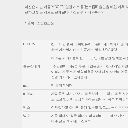
이진은 지난 여름 MBC TV 일일 시트콤 '논스톱Ⅲ' 출연을 마친 이
진하고 있는 것으로 전해졌다. < 신남수 기자 delta@>
* 출처 : 스포츠조선
CHAOS
참 ... 15일 방송이 첫방송이 아닌데 왜 2회에 이
하게 기사화시키는 신문사는 정말 $#%^@#$
....
하여튼 찌라시들이란 ㅡ.ㅡ;; 안티들말만 앞세운 짜
횰동갑내기
1주일만에 가능한 수술이 있을런지...참 생각없이 말
이뻐지면 무조건 성형의혹을 보내니 여자 연예인들 
정말 기사거리 없나보네...
mm;
막내 이진이래.. -_-
레실피드
사람들은 자기가 보고 싶은것만 보고 믿고 싶은 것
고 있고 반응이 긍정적이라는 겁니다. 계속 화이팅해
깡스
이뻐졌다고 하니깐 뭐라 할수도 없고.ㅡ.ㅜㅋㅋㅋㅋ 
백수
지들 맘대로 핑클 막내도 바꿔버리고.....예~~예~~
아주 잘들 하시네.....진짜!!!