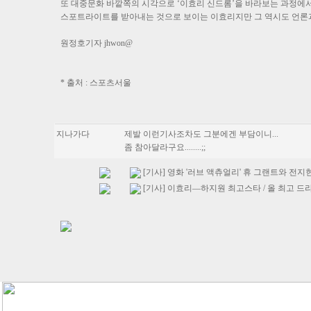
또 대중문화 바깥쪽의 시각으로 ‘이효리 신드롬’을 바라보는 과정에
스포트라이트를 받아내는 것으로 보이는 이효리지만 그 역시도 언론과
원정호기자 jhwon@
* 출처 : 스포츠서울
지나가다
제발 이런기사조차도 그분에겐 부담이니...
좀 참아달라구요........;;
[기사] 영화 '러브 액츄얼리' 휴 그랜트와 전지현은
[기사] 이효리―하지원 최고스타 / 올 최고 드라