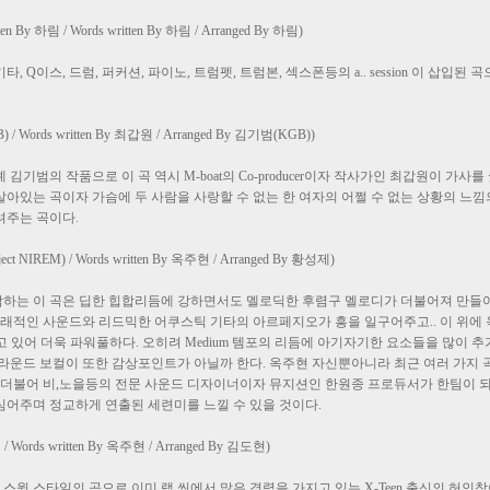
By 하림 / Words written By 하림 / Arranged By 하림)
 Q이스, 드럼, 퍼커션, 파이노, 트럼펫, 트럼본, 섹스폰등의 a.. session 이 삽입
) / Words written By 최갑원 / Arranged By 김기범(KGB))
김기범의 작품으로 이 곡 역시 M-boat의 Co-producer이자 작사가인 최갑원이 가사를 썼다
아있는 곡이자 가슴에 두 사람을 사랑할 수 없는 한 여자의 어쩔 수 없는 상황의 느낌
려주는 곡이다.
oject NIREM) / Words written By 옥주현 / Arranged By 황성제)
로로 시작하는 이 곡은 딥한 힙합리듬에 강하면서도 멜로딕한 후렴구 멜로디가 더불어져 만들
리는 미래적인 사운드와 리드믹한 어쿠스틱 기타의 아르페지오가 흥을 일구어주고.. 이 위
하고 있어 더욱 파워풀하다. 오히려 Medium 템포의 리듬에 아기자기한 요소들을 많이 
라운드 보컬이 또한 감상포인트가 아닐까 한다. 옥주현 자신뿐아니라 최근 여러 가지 
와 더불어 비,노을등의 전문 사운드 디자이너이자 뮤지션인 한원종 프로듀서가 한팀이 
어주며 정교하게 연출된 세련미를 느낄 수 있을 것이다.
/ Words written By 옥주현 / Arranged By 김도현)
잭 스윙 스타일의 곡으로 이미 랩 씬에서 많은 경력을 가지고 있는 X-Teen 출신의 허인