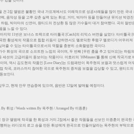
수 있을 것이다.
 이란 타이틀을 건 2집 앨범은 불황인 국내 가요계에서도 이례적으로 성공사례들을 많이 만든
창력, 음악성 등을 고루 갖춘 실력 있는 휘성, 거미, 빅마마 등을 만들어낸 뮤지션 박
 하림, 빅마마의 신연아, 원티드의 전상환 등 많은 가수들이 대거 참여했다. 곡의 절반
을 느낄 수 있다.
마지막 11번은 보너스 트랙으로 타이틀곡 [Catch]의 리믹스 버전을 실었다. 타이틀곡 [C
곡한 황성제의 작품으로 힙합 리듬이 강하면서도 멜로딕한 후렴구 멜로디가 어우러져 만
심어줄 수 있는 타이틀곡으로서의 역할을 충분히 소화할법한 곡이다.
day]는 가수 휘성의 곡으로 소프트한 느낌의 곡이며, 두 번째 [우린 춤을 추고 있어요]는 
등 세션의 고급러움이 돋보이는 작품이다. 이효리의 '10Minutes'를 통해 신예 작곡가
이며, 역시 김도현의 작품인 [Love Diary]는 드럼패턴이 옥주현의 보컬과 멋스럽게 어
접 작곡, 코러스까지 참여한 곡으로 옥주현의 중저음 보컬을 감상할 수 있고, 원티드의 멤
이 돋보인다.
두고, 현재 안무 연습중에 있으며, 음반은 12일에 발매될 예정이다.
n By 휘성 / Words written By 옥주현 / Arranged By 이종훈)
정규 앨범에 작곡을 한 휘성과 거미 2집에서 좋은 작품들을 선보인 이종훈이 편곡한 
진행하는 라디오의 로고 송을 만든 휘성에게 완곡으로 만들어달라는 옥주현의 부탁으로 