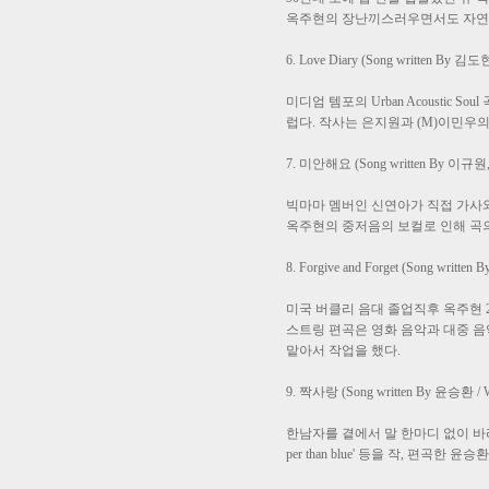
옥주현의 장난끼스러우면서도 자연스
6. Love Diary (Song written By 김
미디엄 템포의 Urban Acousti
럽다. 작사는 은지원과 (M)이민우의
7. 미안해요 (Song written By 이규원,
빅마마 멤버인 신연아가 직접 가사와
옥주현의 중저음의 보컬로 인해 곡
8. Forgive and Forget (Song writ
미국 버클리 음대 졸업직후 옥주현 
스트링 편곡은 영화 음악과 대중 음
맡아서 작업을 했다.
9. 짝사랑 (Song written By 윤승환 / 
한남자를 곁에서 말 한마디 없이 바라
per than blue' 등을 작, 편곡한