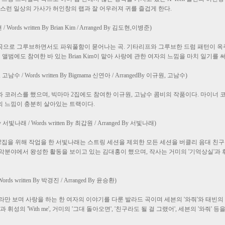
런 일상의 가사가 허인창의 랩과 잘 어우러져 귀를 즐겁게 한다.
도현 / Words written By Brian Kim / Arranged By 김도현,이병준)
c Soul 곡으로 그루브하면서도 파워풀함이 묻어나는 곡. 기타리프와 그루브한 드럼 패턴이
 앨범에도 참여한 바 있는 Brian Kim이 맡아 사랑에 관한 여자의 느낌을 마치 일기
 고남수 / Words written By Bigmama 신연아 / ArrangedBy 이규원, 고남수)
 코러스를 했으며, 빅마마 2집에도 참여한 이규원, 고남수 콤비의 작품이다. 마이너 
의 느낌이 충분히 살아있는 트랙이다.
ten By 서빛나래 / Words written By 최갑원 / Arranged By 서빛나래)
2집을 위해 작업을 한 서빛나래는 스트링 세션을 제외한 모든 세션을 버클리 음대 친구
악분야에서 왕성한 활동을 보이고 있는 김대홍이 했으며, 작사는 거미의 '기억상실'과 
Words written By 박경진 / Arranged By 윤승환)
만 보며 사랑을 하는 한 여자의 이야기를 다룬 발라드 곡이며 세븐의 '와줘'와 태빈의 '내
 윤승환과 휘성의 'With me', 거미의 '그대 돌아오면', '친구라도 될 걸 그랬어', 세븐의 '와줘