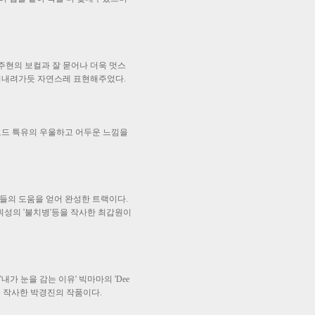
 옥주현의 보컬과 잘 묻어나 더욱 멋스
를 써내려가듯 자연스레 표현해주었다.
코드 특유의 우울하고 어두운 느낌을
들의 도움을 얻어 완성한 트랙이다.
휘성의 '불치병'등을 작사한 최갑원이
가 눈을 감는 이유' 빅마마의 'Dee
' 등을 작사한 박경진의 작품이다.