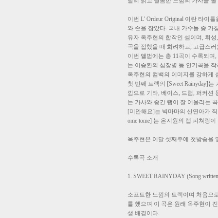
달리 밝고 달콤한 느낌의 가사를 볼 
이번 L' Ordeur Original
와 손을 잡았다. 국내 가수들 중 가
유자 옥주현의 합작인 셈이며, 휘성,
곡을 접했을 때 화려하고, 고급스러움
이번 앨범에는 총 11곡이 수록되며, 
는 이승환의 심장병 등 인기곡을 작
옥주현의 컴백의 이미지를 강하게 
첫 번째 트랙의 [Sweet Rainy
낌으로 기타, 베이스, 드럼, 퍼커션 
는 가사와 중간 랩이 잘 어울리는 곡
[미안해요]는 빅마마의 신연아가 직
ome tome] 는 은지원의 랩 피쳐링
옥주현은 이달 셋째주에 첫방송을 앞
수록곡 소개
1. SWEET RAINYDAY (Song writte
소프트한 느낌의 트랙이며 처음으로 
를 했으며 이 곡은 원래 옥주현이 
생 배경이다.