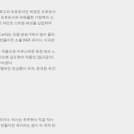
 국내 최고의 프로듀서인 박경진 프로듀서
경진 프로듀서와 파워풀한 가창력의 소
은 14인조 스트링 세션을 삽입하여
atch]는 요즘 방송가에서 많이 들리
들어진 소울 R&B 곡이다. 이곡은
하림의 작품으로 어쿠스틱한 퓨전 재즈 느
로 떠오른 김도현의 작품인 [접근금지]
우러졌다.
버인 전상환이 작곡, 편곡한 곡 [C
곡이다. 작사는 옥주현이 직접 작사
만들어진 곡이라는 점이 이 곡의 탄