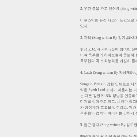
2. 우린 춤을 추고 있어요 (Song written 
어쿠스틱한 퓨전 재즈의 느낌으로 기타,
있다.
3. 자리 (Song written By 김기범(KGB
휘성 2,3집과 거미 2집에 참여한 신예 
이며 옥주현의 하이보컬이 충분히 살
옥주현의 곡 소화능력을 여실히 들
4. Catch (Song written By 황성제(Pr
Stings와 Brass의 강한 인트
릭한 Synth Lead 소리가 어울
는 다른 강한 RnB적 창법을 연출
미지를 심어주고 있고, 시원한 백그
가 황성제와 호흡을 맞추었고, 이
옥주현의 컴백의 이미지를 강하게 심
5. 접근 금지 (Song written By 김도현 
90년대 초에 팝 씬을 휩쓸었던 뉴 