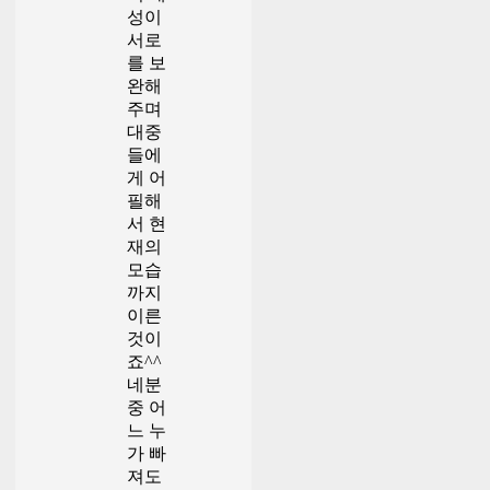
성이
서로
를 보
완해
주며
대중
들에
게 어
필해
서 현
재의
모습
까지
이른
것이
죠^^
네분
중 어
느 누
가 빠
져도