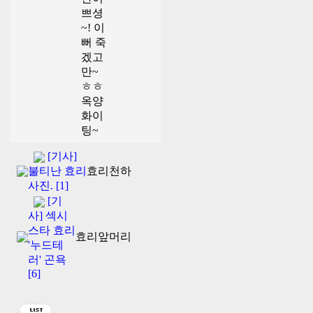
쁘셩
~! 이
뻐 죽
겠고
만~
ㅎㅎ
옥양
화이
팅~
[기사]
불티난 효리
효리천하
사진. [1]
[기
사] 섹시
스타 효리
효리앞머리
'누드테
러' 곤욕
[6]