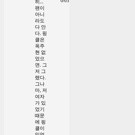
0/03
히...
팬이
아니
라도
다 안
다. 핑
클은
옥주
현 없
었으
면. 그
저 그
랬다.
그나
마, 저
여자
가 있
었기
때문
에 핑
클이
있었