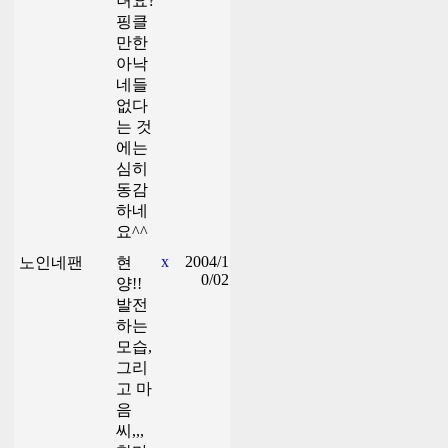
녀요?
핑클
만한
아낙
네들
없다
는 것
에는
심히
동감
하네
요^^
x
2004/1
노인네팬
현
0/02
양!!
발전
하는
모습,
그리
고 마
음
씨,,,