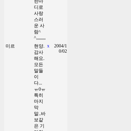
한마
디로
사랑
스러
운 사
람^
^,,,,,,,,
x
2004/1
미르
현양.
0/02
감사
해요.
모든
말들
이
다...
ㅠ0ㅠ
특히
마지
막
말..바
보같
은 기