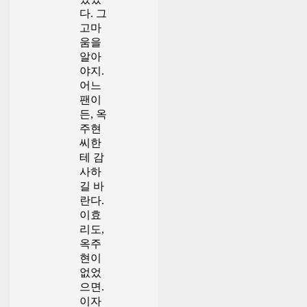
다. 그
고마
움을
알아
야지.
어느
팬이
든, 옥
주현
씨한
테 감
사하
길 바
란다.
이효
리도,
옥주
현이
없었
으면.
이자