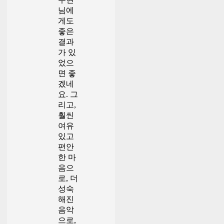
님에
게도
좋은
결과
가 있
었으
면 좋
겠네
요. 그
리고,
훨씬
여유
있고
편안
한 마
음으
로, 더
성숙
해진
음악
으로,