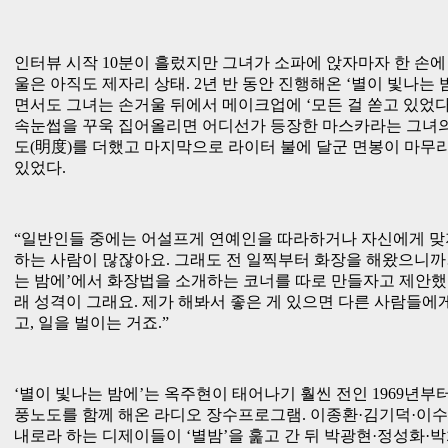
인터뷰 시작 10분이 흘렀지만 그녀가 소파에 앉자마자 한 손에
울은 아직도 제자리 상태. 2년 반 동안 진행해온 ‘별이 빛나는 
면서도 그녀는 손거울 뒤에서 메이크업에 ‘모든 걸 쏟고 있었다
속눈썹을 꾸욱 집어올리면 어디선가 등장한 마스카라는 그녀의
도(明度)를 더했고 마지막으로 라이터 불에 달군 면봉이 마무
있었다.
“일반인들 중에는 어설프게 연예인을 따라하거나 자신에게 맞
하는 사람이 많잖아요. 그래도 전 일찍부터 화장을 해왔으니까…
는 밤에’에서 화장법을 소개하는 코너를 따로 만들자고 제안했
래 성격이 그래요. 제가 해봐서 좋은 게 있으면 다른 사람들에
고, 일을 벌이는 거죠.”
‘별이 빛나는 밤에’는 옥주현이 태어나기 훨씬 전인 1969년부터
풍노도를 함께 해온 라디오 장수프로그램. 이종환·김기덕·이수
내로라 하는 디제이들이 ‘별밤’을 훑고 간 뒤 박광현·정성화·