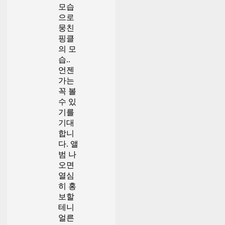
모습
으로
뭉친
핑클
의 모
습..
언젠
가는
꼭 볼
수 있
기를
기대
합니
다. 앨
범 나
오면
열심
히 홍
보할
테니
얼른