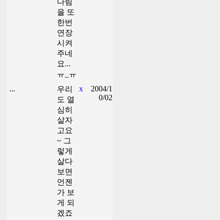
다림
을 또
한번
연장
시켜
주네
요...
ㅠ_ㅠ
...
x
2004/1
우리
0/02
도 열
심히
살자
고요
~ 그
렇게
살다
보면
언젠
가 보
게 되
겠죠