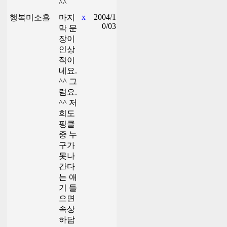
^^
x
2004/1
행복미소횰
마지
0/03
막 문
장이
인상
적이
네요.
^^ 그
럼요.
^^ 저
희도
핑클
중 누
구가
못나
간다
는 얘
기 들
으면
속상
하답