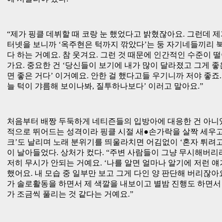
“제가 핑클 데뷔할 때 코랑 눈 했었다고 밝혔잖아요. 그런데 
터넷을 보니까 ‘옥주현은 턱까지 깎았다’는 둥 자기네들끼리 
다 하는 거예요. 참 웃겨요. 그런 것 때문에 인간적인 수준이 
가요. 중요한 건 ‘당신들이 보기에 내가 많이 달라졌고 그게 좋
면 좋은 거다’ 이거예요. 안한 걸 했다고들 우기니까 저야 좋죠.
늘 턱이 갸름해 보이나봐, 질투하나보다’ 이러고 말아요.”
처음부터 배짱 두둑하게 네티즌들의 입방아에 대응한 건 아니었
적으로 뛰어드는 성격이라 핑클 시절 새●손가락을 살짝 세우고
크’도 날리며 노래 분위기를 띄울라치면 어김없이 ‘혼자 튀려고
이 날아들었다. 상처가 컸다. “주변 사람들이 그냥 무시해버리
저히 무시가 안되는 거예요. ‘나를 알면 얼마나 알기에 저런 얘
했어요. 내 모습 중 일부만 보고 그게 다인 양 판단해 버리잖아요
가 솔로활동을 하면서 제 색깔을 내보이고 별밤 진행도 하면서
가 조금씩 풀리는 것 같다는 거예요.”