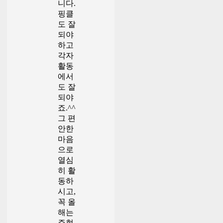
니다.
핑클
도 잘
되야
하고
각자
활동
에서
도 잘
되야
죠.^^
그 편
안한
마음
으로
열심
히 활
동하
시고,
꼭 올
해는
주현