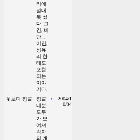
리에
절대
못 섰
다. 그
건, 비
단...
이진,
성유
리 한
테도
포함
되는
이야
기다.
x
2004/1
꽃보다 핑클
핑클
0/04
네분
모두
가 모
여셔
각자
의 개