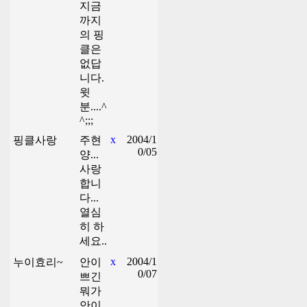
지금
까지
의 핑
클은
없답
니다.
윗
분....^
^;;;
x
2004/1
핑클사랑
주현
0/05
양...
사랑
합니
다...
열심
히 하
세요..
x
2004/1
누이효리~
안이
0/07
쁘긴
뭐가
안이