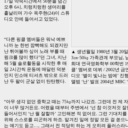
17일 약속시간에서 50분을 넘긴
오후 6시, 치렁치렁한 생머리를
흩날리며 가수 옥주현(24)이 스튜
디오 안에 들어서고 있었다.
“다른 핑클 멤버들은 워낙 예쁘
니까 눈 한번 깜빡해도 되겠지만
난 튀어볼까 싶어 노래 부를 때
▲ 생년월일 1980년 3월 20일
윙크를 많이 했다”던 그녀, 지난
3㎝·50㎏ 가족관계 부모님,
해 5월 솔로활동을 시작한 후 매
희대 연극영화학부 00학번 19
일 2시간씩 운동에 매달린 덕분
클’ 멤버로 데뷔 / 2002년 
인지 민소매 티셔츠 밖으로 드러
디오 ‘별이 빛나는 밤에’ 진행
난 두 팔이 군살 없이 탄탄했다.
앨범 ‘난’ 발표 2004년 MBC
“아무 생각 없던 중학교 때는 75㎏까지 나갔죠. 그런데 전 제 
이 너무 많거든요. 어렸을 때부터 주변에서 ‘넌 참 이것저것 
들어서인지 ‘난 뭘 잘할까’ 고민해본 적 없어요. 그런 기대치
위해 스스로를 피곤하게 하죠. 맡겨진 일에 정말 모든 걸 쏟으
는 얘기도 듣고…, 그래서 전 적당히 하는 게 오히려 플러스라니