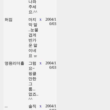
나와
주세
요.^^
x
2004/1
허접
마지
0/03
막 말
..눈물
겹게
반가
운 말
이네
요 ㅠ
x
2004/1
영원리더횰
그럼
0/03
요~
핑클
만한
그
룹...
없죠..
^^
...
x
2004/1
솔직