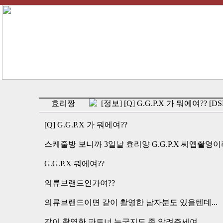
효리짱
[정보] [Q] G.G.P.X 가 뭐에여?? [D
[Q] G.G.P.X 가 뭐에여??
스케줄방 보니까 3일날 효리양 G.G.P.X 씨엡촬영이라
G.G.P.X 뭐에여??
의류브랜드인가여??
의류브랜드이면 같이 촬영한 남자분도 있을텐데...
같이 촬영한 파트너 누군지도 좀 알려주세여..