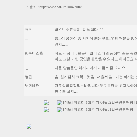
* 출처 :
http://www.nanum2004.com/
ㅋㅋ
버스번호표들이..참 낯익다..^^;;
....
흠...이 공연이 좀 걱정이 되는군요..우리 팬분들
런지....;;
행복미소횰
저도 걱정이..; 팬들이 많이 간다면 굉장히 좋을 공연인
아도 그날 가면 공연을 관람할수 있다고 하더군요.
-_-
다들 말씀들만 하시지마시고 몸소 좀 오세요
영원
음..일찌감치 표확보햇음...서울서 감...여건 되시는 
노인네팬
저도심히걱정되는바입니다,두구룹팬들 못지않아야할텐
면 어떠실지,,,,
[정보] 이효리 1집 한터 04월02일음반판매량 [1
[정보] 이효리 1집 한터 04월01일음반판매량