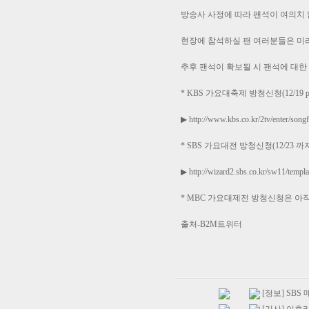
방송사 사정에 따라 팬석이 여의치
현장에 참석하실 팬 여러분들은 미
추후 팬석이 확보될 시 팬석에 대한
* KBS 가요대축제 방청신청(12/19 pm
▶
http://www.kbs.co.kr/2tv/enter/songf
* SBS 가요대전 방청신청(12/23 까
▶
http://wizard2.sbs.co.kr/sw11/te
* MBC 가요대제전 방청신청은 아
출처-B2M트위터
[정보] SB