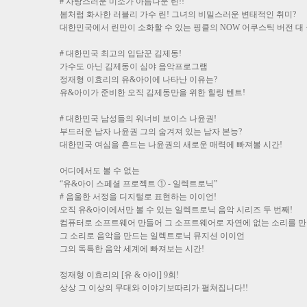
# 사랑스러운 미소가 아름다운 린!!
봄처럼 화사한 러블리 가수 린! 그녀의 비밀스러운 변태적인 취미?
대한민국에서 린만이 소화할 수 있는 핑클의 NOW 어쿠스틱 버전 대 
# 대한민국 최고의 입담꾼 김제동!
가수도 아닌 김제동이 심야 음악프로그램
정재형 이효리의 유&아이에 나타난 이유는?
유&아이가 준비한 오직 김제동만을 위한 힐링 텐트!
# 대한민국 남성들의 워너비 보이스 나윤권!
부드러운 남자 나윤권 그의 숨겨져 있는 남자 본능?
대한민국 여심을 흔드는 나윤권의 새로운 매력에 빠져볼 시간!
어디에서도 볼 수 없는
“유&아이 스페셜 프로젝트 ① - 일렉트로닉”
# 음울한 서정을 디지털로 표현하는 이이언!
오직 유&아이에서만 볼 수 있는 일렉트로닉 음악 시리즈 두 번째!
컴퓨터로 소프트웨어 만들어 그 소프트웨어로 자연에 없는 소리를 만
그 소리로 음악을 만드는 일렉트로닉 뮤지션 이이언
그의 독특한 음악 세계에 빠져보는 시간!
정재형 이효리의 [유 & 아이] 9회!
상상 그 이상의 무대와 이야기보따리가 펼쳐집니다!!