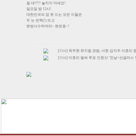
절.대!!!!! 놓치지 마세요!
일요일 밤 12시!
대한민국의 잠 못 드는 모든 이들은
두 눈 번쩍(!) 뜨고
본방사수하여라~ 뾰로옹~!
[기사] 옥주현 뮤지컬 관람, 서현 김지우 이효리
[기사] 이효리 벌써 투표 인증샷 ’민낯+선글라스 