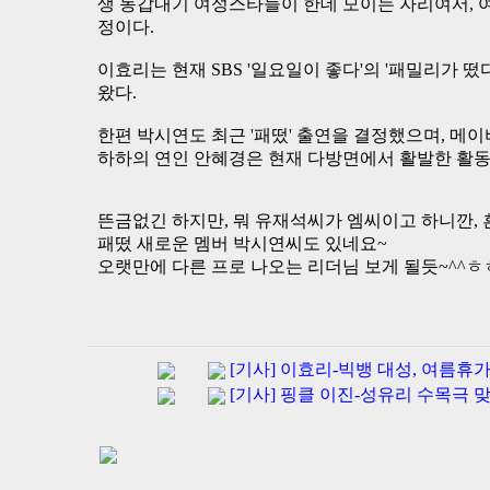
생 동갑내기 여성스타들이 한데 모이는 자리여서, 여
정이다.
이효리는 현재 SBS '일요일이 좋다'의 '패밀리가 
왔다.
한편 박시연도 최근 '패떴' 출연을 결정했으며, 메이
하하의 연인 안혜경은 현재 다방면에서 활발한 활동
뜬금없긴 하지만, 뭐 유재석씨가 엠씨이고 하니깐, 
패떴 새로운 멤버 박시연씨도 있네요~
오랫만에 다른 프로 나오는 리더님 보게 될듯~^^ㅎ
[기사] 이효리-빅뱅 대성, 여름휴가
[기사] 핑클 이진-성유리 수목극 맞