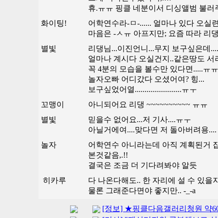
휴.ㅠㅠ 핑클 네분이서 디싱앨범 불러
화이팅!
어학연수라-ㅁ-...... 얼마나 있다 오
마음은 -ㅅㅠ 아프지만; 요즘 따라 리댕
별빛
리댕님...이진언니...무지 보구싶은데...
얼마나 계시다 오실건지..같은땅도 서러
꼭 4분의 모습을 볼수만 있다면.....ㅠ
놀자오빠 어디갔다 오셨어여? 힝...
보구싶었어열........................ㅠㅜ
꼬맹이
아니되어요 리댕 ~~~~~~~~~~ ㅠㅠ
별빛
믿을수 없어요...저 기사....ㅠㅜ
아닐거에여....맞다면 저 돌아버려용....
놀자
어학연수 아니라는데 아직 계획된거 
본것같음,.!!
결국은 조금 더 기다려봐야 알듯
히카루
다 나온다해도.. 한 자리에 설 수 있
물론 그래준다면야 좋지만.. -_-a
[정보] ★핑클다음갤러리청원 약6