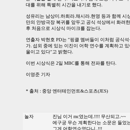
대를 위해 특별히 시간을 내기로 했다.
성유리는 남상미.하희라.채시라.현영 등과 함께 시상자
만의 안방극장 복귀를 앞두고 공식 석상에서 화려한 
후 처음으로 시상식 마이크를 잡는다.
연출자 박현호 PD는 "핑클 멤버들이 이처럼 공식석
가. 섭외 중에 있는 이진이 어학 연수를 계획하고 
울이고 있다"고 밝혔다.
이번 시상식은 2일 MBC를 통해 전파를 탄다.
이영준 기자
* 출처 : 중앙 엔터테인먼트&스포츠(JES)
놀자
진님 이거 mc였는데.!!!! 무산되고.~~
에구궁 무슨 계획한다는 소문은 들었
그게 어학연수였다니,.!!!