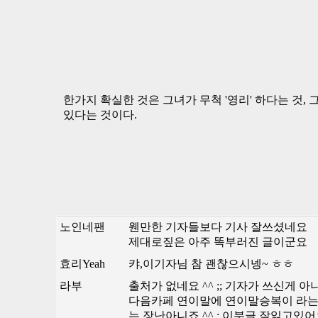
한가지 확실한 것은 그녀가 무척 '영리' 하다는 것
있다는 것이다.
노인네팬
웬만한 기자들보다 기사 잘쓰셨네요
제대로짚은 아주 똑부러진 글이군요
효리Yeah
캬,이기자님 참 괜찮으시넹~ ㅎㅎ
라부
출처가 없네요 ^^ ;; 기자가 쓰신게 아
다음카페 연이말에 연이말승복이 라는 
는 장난아니죠 ^^ ; 이분글 잘읽고있어