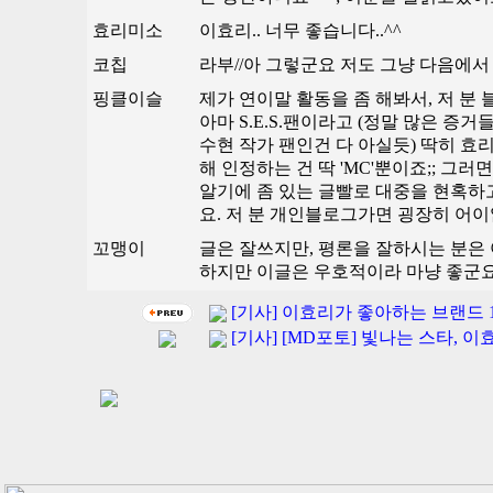
효리미소
이효리.. 너무 좋습니다..^^
코칩
라부//아 그렇군요 저도 그냥 다음에
핑클이슬
제가 연이말 활동을 좀 해봐서, 저 분 
아마 S.E.S.팬이라고 (정말 많은 증거들
수현 작가 팬인건 다 아실듯) 딱히 효
해 인정하는 건 딱 'MC'뿐이죠;; 그
알기에 좀 있는 글빨로 대중을 현혹하고
요. 저 분 개인블로그가면 굉장히 어이없는 
꼬맹이
글은 잘쓰지만, 평론을 잘하시는 분은 아
하지만 이글은 우호적이라 마냥 좋군요 
[기사] 이효리가 좋아하는 브랜드 14
[기사] [MD포토] 빛나는 스타, 이효