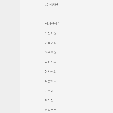
10 이병헌
여자연예인
1 전지현
2 정려원
3 옥주현
4 최지우
5 김태희
6 송혜교
7 보아
8 이진
9 김현주