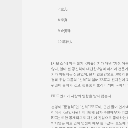
7 宝儿
8 李真
9 金贤珠
10 韩佳人
-------------------
[시보 소식] 미국 잡지《피플》지가 매년 “가장 아
않다, 얼마 전 공신력이 대단한 8명의 아시아 전문
기가 어떤지는 상관없이, 단지 겉모양으로 50명의 
결과 우상 그룹의 “신화”의 멤버 ERIC과 전지현이 
위권에 들어가 있고, 핑클중 이효리 이외에 나머지 
ERIC 인기가 사랑의 영향을 받지 않는다
본명이 “문정혁”인 “신화” ERIC이, 근년 들어 
이어서《신입사원》제 1번째 남자 주연배우가 되었고,
RIC는 또한 공개적으로 자신이 진심으로 좋아하는
박시연은 이로 인해 명성이 매우 높아졌다. 보도에