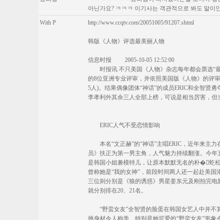
아닌가요? ㅋㅋㅋ 이기사는 객관적으로 봐도 말이
With P
http://www.ccqtv.com/20051005/91207.shtml
韩版《人物》评选最美丽人物
信息时报 2005-10-05 12:52:00
时报讯 不只美国《人物》杂志每年都会票选“最
的8位亚洲专业评审，并依照美国版《人物》的评审
5人)。结果偶像团体“神话”的成员ERIC和全智贤勇
李孝利外其余三人全部上榜，可说是相当厉害，但
ERIC人气不受恋情影响
本名“文正赫”的“神话”主唱ERIC，近年来主
员》扶正为第一男主角，人气魅力持续翻涨。今年五
是韩国小姐兼模特儿，让原本默默无名的朴�虼松
曾称她是“我的女神”，前段时间两人还一起赴美国
三位则分别是《狼的诱惑》男星姜东元及刚拍完电
就分别排在20、21名。
“野蛮女友”全智贤的脸蛋在韩国女艺人中并不算最
挑身材令人称羡。特别是她可爱的“野蛮女友”形