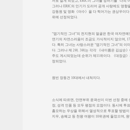
서로 알게 되었고, ERIC이 그녀를 칭하기를 “나의
그러나 ERIC의 인기가 도리어 공개 사랑에도 영향을
강동원 및 영화《야수》을 다 찍어가는 권상우이다 .
위에 선정되었다.
“엽기적인 그녀”의 전지현의 얼굴은 한국 여자연예
연기의 자연스러움이 조금도 가식적이지 않으며, 1
다. 특히 그녀는 사랑스러운 “엽기적인 그녀”의 이
다. 그러나 제 2위. 3위는 각각 《내이름은 김삼순
주도 게시되었는데 순위가 제11위이다. 《대장금》의
정되었다.
원빈 장동건 10대에서 내쳐지다.
소식에 따르면, 안면부위 윤곽선이 이번 선정 중에 상
장, 성격 인품 등 모두 평점의 요점이다. 동시에 
흠모하는 우상을 위해서 열성적으로 투표할 방법이 없
지우, 송혜교 등 천왕 여왕이 10위권에 들었으며, 원