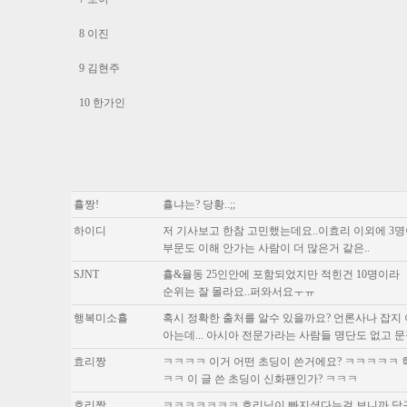
8 이진
9 김현주
10 한가인
횰짱!
횰냐는? 당황..;;
하이디
저 기사보고 한참 고민했는데요..이효리 이외에 3명
부문도 이해 안가는 사람이 더 많은거 같은..
SJNT
횰&율동 25인안에 포함되었지만 적힌건 10명이라
순위는 잘 몰라요..퍼와서요ㅜㅠ
행복미소횰
혹시 정확한 출처를 알수 있을까요? 언론사나 잡지
아는데... 아시아 전문가라는 사람들 명단도 없고
효리짱
ㅋㅋㅋㅋ 이거 어떤 초딩이 쓴거에요? ㅋㅋㅋㅋㅋ 학
ㅋㅋ 이 글 쓴 초딩이 신화팬인가? ㅋㅋㅋ
효리짱
ㅋㅋㅋㅋㅋㅋㅋ 효리님이 빠지셨다는걸 보니까 당근