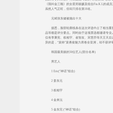
《我叫金三顺》的女星郑丽媛及组合Fin.K.L的
虽然人气正旺，但却只排在第18名。
元斌张东健被抛出十大
据悉，脸部轮廓线条在这次评选中占了相当重要
品等都是评分要点。同时由于这项票选都邀请专业
仅有李秉宪、权相宇、崔智友、宋慧乔等天王天后进
异的是，“裴帅”裴勇俊魅力席卷全亚洲，却不获评
韩国最美丽的50位艺人(部分名单)
男艺人
1 Eric(“神话”组合)
2 姜东元
3 权相宇
4 金来沅
5 金东完 (“神话”组合)