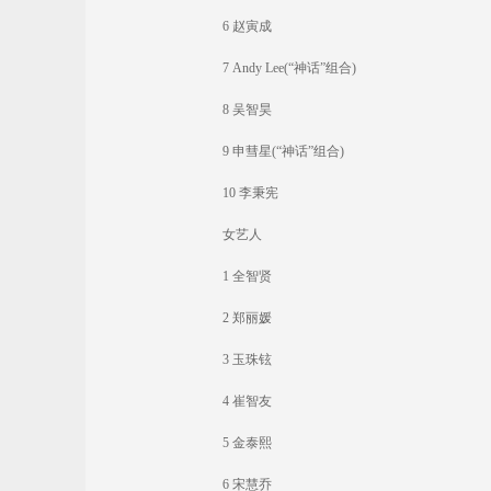
6 赵寅成
7 Andy Lee(“神话”组合)
8 吴智昊
9 申彗星(“神话”组合)
10 李秉宪
女艺人
1 全智贤
2 郑丽媛
3 玉珠铉
4 崔智友
5 金泰熙
6 宋慧乔