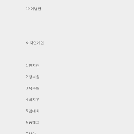
10 이병헌
여자연예인
1 전지현
2 정려원
3 옥주현
4 최지우
5 김태희
6 송혜교
7 보아