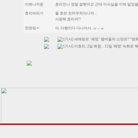
이쁘니까꿍
효리언니 정말 잘됏어요 근데 이사실을 이제 알았
효리바라기
울 효린 천하무적이니까...
사랑해 효리야!!
한쬬링ㅎ
아..다행이다 다나아서..ㅠㅡㅠ
[기사] 새해맞은 ‘패떴’ 멤버들의 소망은? “영
[기사] 이효리, 2일 퇴원…12일 '패떴' 녹화로 