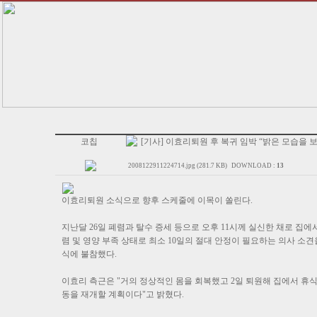
코칩
[기사] 이효리퇴원 후 복귀 임박 “밝은 모습을 
2008122911224714.jpg (281.7 KB)
DOWNLOAD :
13
이효리퇴원 소식으로 향후 스케줄에 이목이 쏠린다.
지난달 26일 폐렴과 탈수 증세 등으로 오후 11시께 실신한 채로 집
렴 및 영양 부족 상태로 최소 10일의 절대 안정이 필요하는 의사 소견
식에 불참했다.
이효리 측근은 "거의 정상적인 몸을 회복했고 2일 퇴원해 집에서 휴식
동을 재개할 계획이다"고 밝혔다.