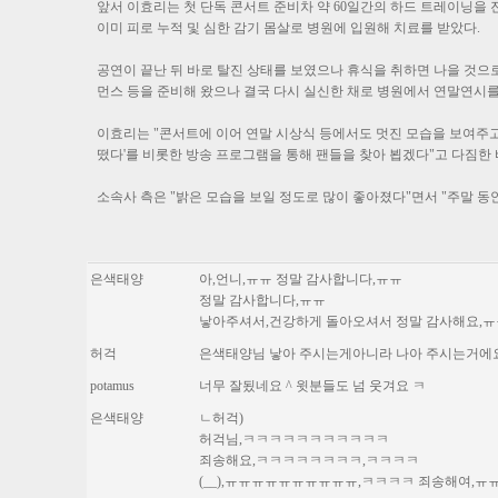
앞서 이효리는 첫 단독 콘서트 준비차 약 60일간의 하드 트레이닝을 진
이미 피로 누적 및 심한 감기 몸살로 병원에 입원해 치료를 받았다.
공연이 끝난 뒤 바로 탈진 상태를 보였으나 휴식을 취하면 나을 것으
먼스 등을 준비해 왔으나 결국 다시 실신한 채로 병원에서 연말연시를
이효리는 "콘서트에 이어 연말 시상식 등에서도 멋진 모습을 보여주고
떴다'를 비롯한 방송 프로그램을 통해 팬들을 찾아 뵙겠다"고 다짐한 
소속사 측은 "밝은 모습을 보일 정도로 많이 좋아졌다"면서 "주말 동
은색태양
아,언니,ㅠㅠ 정말 감사합니다,ㅠㅠ
정말 감사합니다,ㅠㅠ
낳아주셔서,건강하게 돌아오셔서 정말 감사해요,
허걱
은색태양님 낳아 주시는게아니라 나아 주시는거에요
potamus
너무 잘됬네요 ^ 윗분들도 넘 웃겨요 ㅋ
은색태양
ㄴ허걱)
허걱님,ㅋㅋㅋㅋㅋㅋㅋㅋㅋㅋㅋ
죄송해요,ㅋㅋㅋㅋㅋㅋㅋㅋ,ㅋㅋㅋㅋ
(__),ㅠㅠㅠㅠㅠㅠㅠㅠㅠㅠ,ㅋㅋㅋㅋ 죄송해여,ㅠ