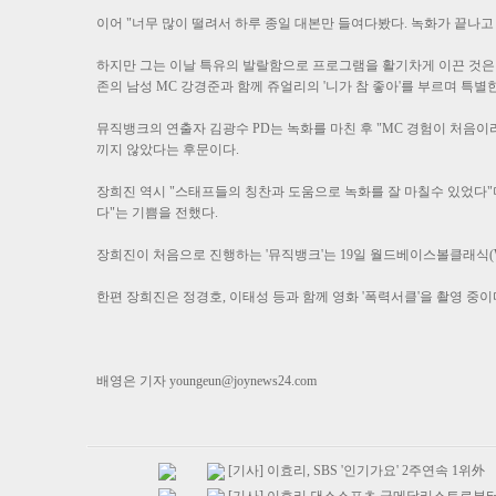
이어 "너무 많이 떨려서 하루 종일 대본만 들여다봤다. 녹화가 끝나고
하지만 그는 이날 특유의 발랄함으로 프로그램을 활기차게 이끈 것은 
존의 남성 MC 강경준과 함께 쥬얼리의 '니가 참 좋아'를 부르며 특별
뮤직뱅크의 연출자 김광수 PD는 녹화를 마친 후 "MC 경험이 처음
끼지 않았다는 후문이다.
장희진 역시 "스태프들의 칭찬과 도움으로 녹화를 잘 마칠수 있었다"
다"는 기쁨을 전했다.
장희진이 처음으로 진행하는 '뮤직뱅크'는 19일 월드베이스볼클래식(WBC
한편 장희진은 정경호, 이태성 등과 함께 영화 '폭력서클'을 촬영 중이
배영은 기자
youngeun@joynews24.com
[기사] 이효리, SBS '인기가요' 2주연속 1위外