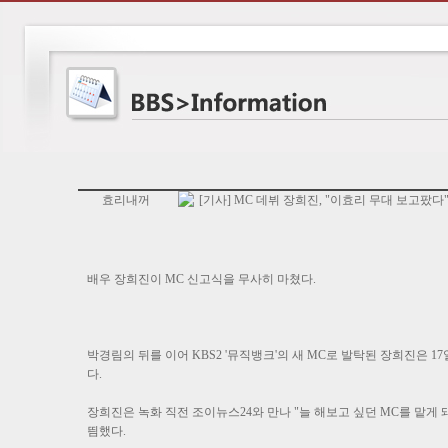
효리내꺼
[기사] MC 데뷔 장희진, "이효리 무대 보고팠다
배우 장희진이 MC 신고식을 무사히 마쳤다.
박경림의 뒤를 이어 KBS2 '뮤직뱅크'의 새 MC로 발탁된 장희진은 
다.
장희진은 녹화 직전 조이뉴스24와 만나 "늘 해보고 싶던 MC를 맡게
띔했다.