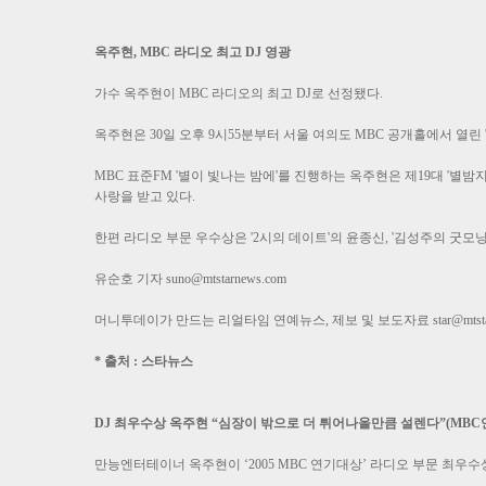
옥주현, MBC 라디오 최고 DJ 영광
가수 옥주현이 MBC 라디오의 최고 DJ로 선정됐다.
옥주현은 30일 오후 9시55분부터 서울 여의도 MBC 공개홀에서 열린 
MBC 표준FM '별이 빛나는 밤에'를 진행하는 옥주현은 제19대 '별
사랑을 받고 있다.
한편 라디오 부문 우수상은 '2시의 데이트'의 윤종신, '김성주의 굿모닝
유순호 기자
suno@mtstarnews.com
머니투데이가 만드는 리얼타임 연예뉴스, 제보 및 보도자료
star@mts
* 출처 : 스타뉴스
DJ 최우수상 옥주현 “심장이 밖으로 더 튀어나올만큼 설렌다”(MB
만능엔터테이너 옥주현이 ‘2005 MBC 연기대상’ 라디오 부문 최우수