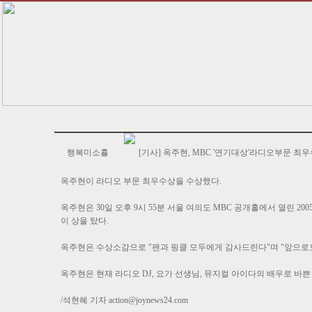
행복미소횰
[기사] 옥주현, MBC '연기대상'라디오부문 최우
옥주현이 라디오 부문 최우수상을 수상했다.
옥주현은 30일 오후 9시 55분 서울 여의도 MBC 공개홀에서 열린 2
이 상을 탔다.
옥주현은 수상소감으로 "팬과 핑클 모두에게 감사드린다"며 "앞으로도
옥주현은 현재 라디오 DJ, 요가 선생님, 뮤지컬 아이다의 배우로 바쁜
/석현혜 기자
action@joynews24.com