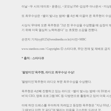
이날 <두 시의 데이트> 윤종신, <굿모닝 FM>김성주 아나운서 <지
또 최우수상은 <별이 빛나는 밤에>를 4년 째 이끌어 온 옥주현이 수
시상식 무대에 오른 옥주현은 "2년 전 우수상을 수상했을 때 심장이
기 위해 더욱 열심히 노력하겠다" 는 흐뭇한 소감을 전했다.
손연지 기자(syj0125@seoulmedia.co.kr)/사진=MBC
www.stardocu.com / Copyrights ⓒ 스타다큐, 무단 전재 및 재배포 금지
* 출처 : 스타다큐
'팔방미인'옥주현, 라디오 최우수상 수상!
'팔방미인'옥주현이 라디오 부문 최우수상을 수상했다.
옥주현은 4년째 진행하고 있는 라디오 <별이 빛나는 밤에>의 DJ로서 
버'의 CEO, 영화 프로그램 MC 등 다방면으로 활동하고 있어 더욱 시
이에 하얀 드레스를 우아하게 차려입고 등장한 옥주현은 "지난 93년
그 때보다 더한 것 같다"며 떨리는 마음을 고스란히 드러낸 것.