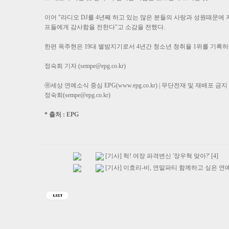
이어 "라디오 DJ를 4년째 하고 있는 많은 분들의 사랑과 성원때문에 
프들에게 감사함을 전한다"고 소감을 전했다.
한편 옥주현은 19대 별밤지기로서 4년간 청소년 청취율 1위를 기록하
정숙희 기자 (sempe@epg.co.kr)
ⓔ세상 연예소식 중심 EPG(www.epg.co.kr) | 무단전재 및 재배포 금지
정숙희(sempe@epg.co.kr)
* 출처 : EPG
[기사] 헉! 여장 파격변신 '장우혁 맞아?' [4]
[기사] 이효리-비, 연말파티 함께하고 싶은 연