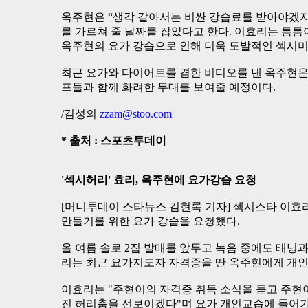
옥주현은 “생각 같아서는 비싼 강습료를 받아야겠지
를 가르쳐 줄 날짜를 잡았다고 한다. 이효리는 틈틈
옥주현의 요가 강습으로 인해 더욱 도발적인 섹시미
최근 요가와 다이어트를 겸한 비디오를 낸 옥주현은
프들과 함께 화려한 무대를 보여줄 예정이다.
/김성의
zzam@stoo.com
* 출처 : 스포츠투데이
'섹시허리' 효리, 옥주현에 요가강습 요청
[머니투데이 스타뉴스 김현록 기자] 섹시스타 이효
만들기를 위한 요가 강습을 요청했다.
올 여름 솔로 2집 발매를 앞두고 녹음 중에도 태닝
리는 최근 요가지도자 자격증을 딴 옥주현에게 개인
이효리는 "주현이의 자격증 취득 소식을 듣고 주현이
진 허리춤을 선보이겠다"며 요가 개인교습에 들어가