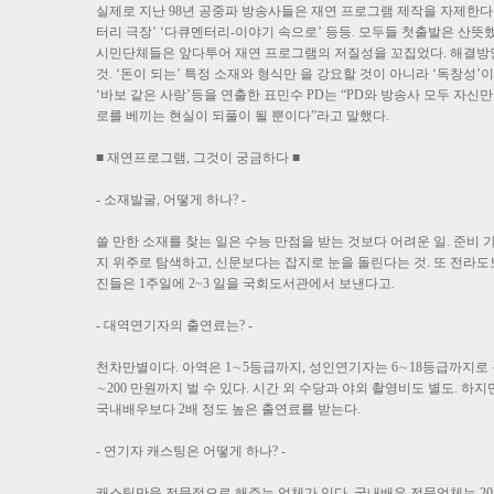
실제로 지난 98년 공중파 방송사들은 재연 프로그램 제작을 자제한다는
터리 극장’ ‘다큐멘터리-이야기 속으로’ 등등. 모두들 첫출발은 산
시민단체들은 앞다투어 재연 프로그램의 저질성을 꼬집었다. 해결방안은
것. ‘돈이 되는’ 특정 소재와 형식만 을 강요할 것이 아니라 ‘독창성
‘바보 같은 사랑’등을 연출한 표민수 PD는 “PD와 방송사 모두 자
로를 베끼는 현실이 되풀이 될 뿐이다”라고 말했다.
■ 재연프로그램, 그것이 궁금하다 ■
- 소재발굴, 어떻게 하나? -
쓸 만한 소재를 찾는 일은 수능 만점을 받는 것보다 어려운 일. 준
지 위주로 탐색하고, 신문보다는 잡지로 눈을 돌린다는 것. 또 전라도
진들은 1주일에 2~3 일을 국회도서관에서 보낸다고.
- 대역연기자의 출연료는? -
천차만별이다. 아역은 1∼5등급까지, 성인연기자는 6∼18등급까지로 
∼200 만원까지 벌 수 있다. 시간 외 수당과 야외 촬영비도 별도. 
국내배우보다 2배 정도 높은 출연료를 받는다.
- 연기자 캐스팅은 어떻게 하나? -
캐스팅만을 전문적으로 해주는 업체가 있다. 국내배우 전문업체는 20