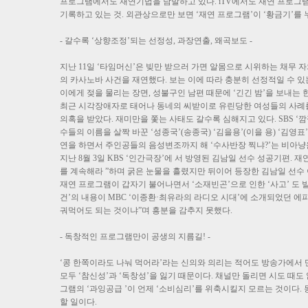
프로그램에서도 재연기법을 남발하고 있다. iTV에서도 재연 프로그램
기록하고 있는 것. 외관상으로만 보면 ‘재연 프로그램’이 ‘황금기’를
- 갈수록 ‘상향조정’되는 선정성, 과장연출, 왜곡보도 -
지난 11일 ‘타임머신’은 빚만 받으러 가면 알몸으로 시위하는 채무 
의 카사노바 사건을 재연했다. 보는 이에 따라 충분히 선정적일 수 있
이에게 젖을 물리는 장면, 성불구인 남편 때문에 ‘긴긴 밤’을 보내는
최근 시각장애자로 태어나 동네의 씨받이로 유린당한 여성들의 사례를 
의혹을 받았다. 재미만을 쫓는 사태도 갈수록 심해지고 있다. SBS 
수들의 이름을 살짝 바꾼 ‘성종국’(송종국) ‘김을용’(이을 용) ‘김영
연을 하면서 주인공들의 음성변조까지 해 ‘수사반장 찍냐?’는 비아냥
지난 8월 3일 KBS ‘인간극장’에 서 방영된 김남일 선수 성공기편.
를 계속해라 ”하며 굵은 눈물을 흘렸지만 뒤이어 등장한 김남일 선수
재연 프로그램이 갑자기 불어나면서 ‘소재빈곤’으로 인한 ‘사고’ 도 
건’의 내용이 MBC ‘이종환·최유라의 라디오 시대’에 소개되었던 에
궈먹어도 되는 것이냐”며 흥분을 감추지 못했다.
- 독창적인 프로그램만이 공생의 지름길! -
‘콩 한쪽이라도 나눠 먹어라’라는 신의와 의리는 적어도 방송가에서 
모두 ‘참신성’과 ‘독창성’을 잃기 때문이다. 채널만 돌리면 시도 때
그램의 ‘과잉공급 ’이 언제 ‘소비심리’를 위축시킬지 모르는 것이다
할 일이다.