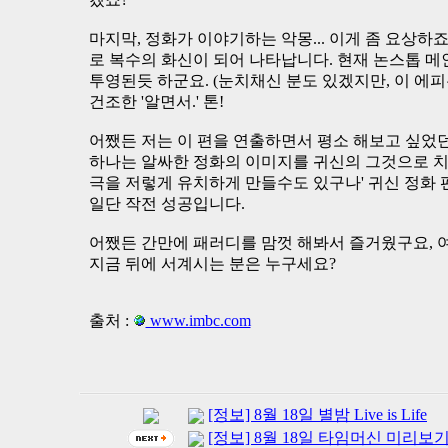
마지막, 정화가 이야기하는 악몽... 이게 좀 요상
로 복수의 화신이 되어 나타납니다. 현재 논스톱 메
투영된듯 하군요. (눈치채신 분도 있겠지만, 이 에피는 'W
건조한 '알면서.' 톤!
어쨌든 저는 이 편을 연출하면서 평소 해보고 싶었던
하나는 알싸한 정화의 이미지를 귀신의 그것으로 치환하
극을 저렇게 유치하게 만들수도 있구나' 귀신 정화 편
일단 작전 성공입니다.
어쨌든 간만에 패러디를 맘껏 해봐서 즐거웠구요, 여
지금 뒤에 서계시는 분은 누구세요?
출처 :
www.imbc.com
[정보] 8월 18일 별밤 Live is Life
[정보] 8월 18일 타임머신 미리보