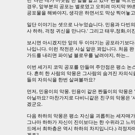
민 '나는 네가 어젯밤 한 일을 알고 있다' 편을 찍
경우, 앞부분의 공포는 별로였고 오히려 마지막 99초
공포물을 해봐야지, 생각은 하면서도 막상 찍어놓고
일단 이야기는 셋으로 나누었습니다. 민용과 다빈의 
사 하하, 걱정 귀신을 만나다.' 그리고 태우,정화,이진
보시면 아시겠지만 앞의 두 이야기는 공포라기보다는
나입니다. 이런 작전은 사실 얕은 꾀입니다. 처음 완 
가드를 내리면 파이널 블로우를 날려야지, 하는...
이번 세가지 코믹 공포를 만들며 주안점은 평소 
다. 흔히 한 사람의 악몽은 그사람의 숨겨진 자의식
들의 자의식을 한번 살펴볼까요?
먼저, 민용이의 악몽. 민용이 같은 짠돌이의 악몽은 '
아닐까요? 마찬가지로 다비니같은 친구의 악몽은 '
겠군요.
다음 하하의 악몽은 평소 자신을 괴롭히는 세자매가
그나마 하하가 자신이 진이보다는 한 수위라고 느끼
드에서 최하층은 역시 하하의 차지입니다.) 걱정자
겠죠?