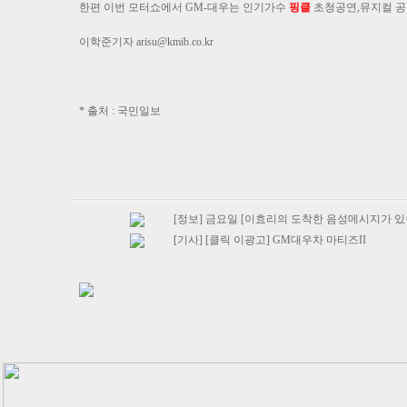
한편 이번 모터쇼에서 GM-대우는 인기가수
핑클
초청공연,뮤지컬 공
이학준기자
arisu@kmib.co.kr
* 출처 : 국민일보
[정보] 금요일 [이효리의 도착한 음성메시지가 있
[기사] [클릭 이광고] GM대우차 마티즈II