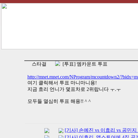
스타걸
[투표] 엠카운트 투표
http://mnet.mnet.com/NProgram/mcountdown2/?bidx=
여기 클릭해서 투표 마니마니용!
지금 효리 언니가 몇표차로 2위랍니다 ㅜ.ㅜ
모두들 열심히 투표 해용!! ^ ^
[기사] 손예진 vs 이효리 vs 공민지
[기사] 이효리, 앱스토어에 4집 공개