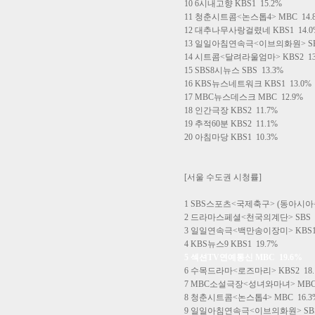
10 6시내고향 KBS1 15.2%
11 청춘시트콤<논스톱4> MBC 14.
12 대추나무사랑걸렸네 KBS1 14.0
13 일일아침연속극<이브의화원> SBS
14 시트콤<달려라울엄마> KBS2 13
15 SBS8시뉴스 SBS 13.3%
16 KBS뉴스네트워크 KBS1 13.0%
17 MBC뉴스데스크 MBC 12.9%
18 인간극장 KBS2 11.7%
19 추적60분 KBS2 11.1%
20 아침마당 KBS1 10.3%
[서울 수도권 시청률]
1 SBS스포츠<국제축구> (동아시아
2 드라마스페셜<천국의계단> SBS 2
3 일일연속극<백만송이장미> KBS1 
4 KBS뉴스9 KBS1 19.7%
5 섹션TV연예통신 MBC 19.6%
6 수목드라마<로즈마리> KBS2 18.
7 MBC소설극장<성녀와마녀> MBC 
8 청춘시트콤<논스톱4> MBC 16.3
9 일일아침연속극<이브의화원> SBS 