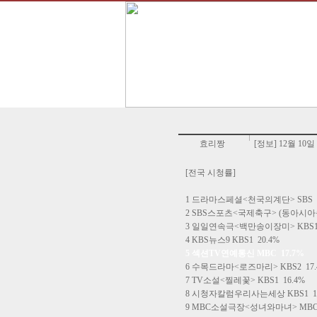
효리짱
[정보] 12월 10일
[전국 시청률]
1 드라마스페셜<천국의계단> SBS 2
2 SBS스포츠<국제축구> (동아시아
3 일일연속극<백만송이장미> KBS1 
4 KBS뉴스9 KBS1 20.4%
5 섹션TV연예통신 MBC 17.7%
6 수목드라마<로즈마리> KBS2 17.
7 TV소설<찔레꽃> KBS1 16.4%
8 시청자칼럼우리사는세상 KBS1 15
9 MBC소설극장<성녀와마녀> MBC 