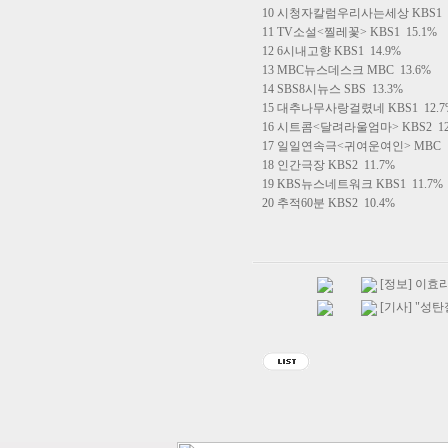
10 시청자칼럼우리사는세상 KBS1 1
11 TV소설<찔레꽃> KBS1 15.1%
12 6시내고향 KBS1 14.9%
13 MBC뉴스데스크 MBC 13.6%
14 SBS8시뉴스 SBS 13.3%
15 대추나무사랑걸렸네 KBS1 12.7
16 시트콤<달려라울엄마> KBS2 12
17 일일연속극<귀여운여인> MBC 1
18 인간극장 KBS2 11.7%
19 KBS뉴스네트워크 KBS1 11.7%
20 추적60분 KBS2 10.4%
[정보] 이효리
[기사] "성