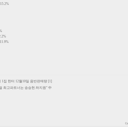
5.2%
%
.2%
1.9%
 1집 한터 12월10일 음반판매량 [1]
탄절 최고파트너는 송승헌.하지원" 中
Co