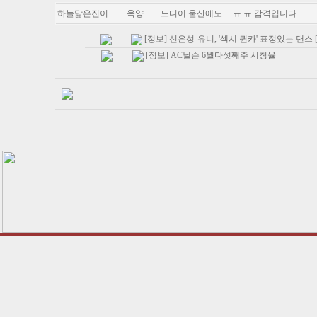
하늘닮은진이
옥양........드디어 울산에도.....ㅠ.ㅠ 감격입니다....
[정보] 신은성-유니, '섹시 퀸카' 표정있는 댄스 [
[정보] AC닐슨 6월다섯째주 시청율