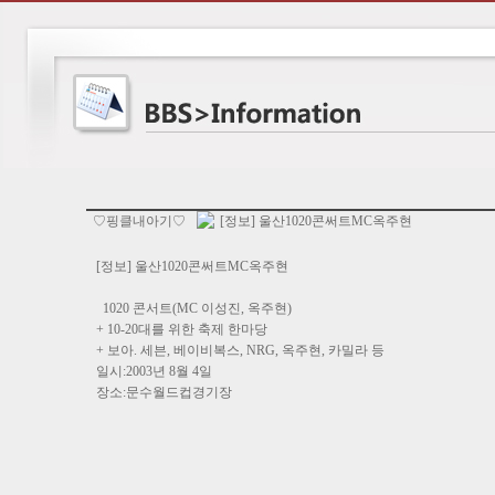
♡핑클내아기♡
[정보] 울산1020콘써트MC옥주현
[정보] 울산1020콘써트MC옥주현
1020 콘서트(MC 이성진, 옥주현)
+ 10-20대를 위한 축제 한마당
+ 보아. 세븐, 베이비복스, NRG, 옥주현, 카밀라 등
일시:2003년 8월 4일
장소:문수월드컵경기장