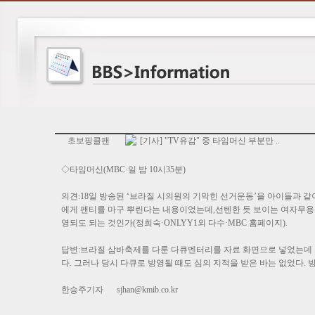
초보핑클팬
[기사] "TV유감" 중 타임머신 부분만 ..
◇타임머신(MBC·일 밤 10시35분)
의견:18일 방송된 ‘브라질 시의원의 기막힌 선거운동’을 아이들과 
에게 팬티를 마구 뿌린다는 내용이었는데,선텐한 듯 보이는 여자무용
영되도 되는 것인가(정희숙·ONLYY1외 다수·MBC 홈페이지).
답변:브라질 삼바축제를 다룬 다큐멘터리를 자료 화면으로 넣었는데 그
다. 그러나 당시 다큐로 방영될 때도 심의 지적을 받은 바는 없었다. 방
한승주기자
sjhan@kmib.co.kr