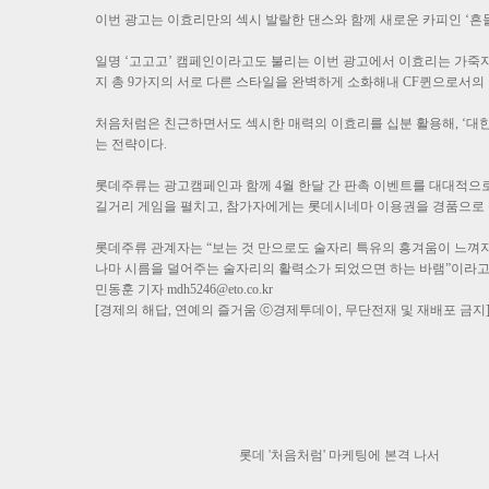
이번 광고는 이효리만의 섹시 발랄한 댄스와 함께 새로운 카피인 ‘흔들
일명 ‘고고고’ 캠페인이라고도 불리는 이번 광고에서 이효리는 가죽자
지 총 9가지의 서로 다른 스타일을 완벽하게 소화해내 CF퀸으로서의 
처음처럼은 친근하면서도 섹시한 매력의 이효리를 십분 활용해, ‘대한
는 전략이다.
롯데주류는 광고캠페인과 함께 4월 한달 간 판촉 이벤트를 대대적으로 진
길거리 게임을 펼치고, 참가자에게는 롯데시네마 이용권을 경품으로
롯데주류 관계자는 “보는 것 만으로도 술자리 특유의 흥겨움이 느껴지
나마 시름을 덜어주는 술자리의 활력소가 되었으면 하는 바램”이라고
민동훈 기자
mdh5246@eto.co.kr
[경제의 해답, 연예의 즐거움 ⓒ경제투데이, 무단전재 및 재배포 금지
롯데 '처음처럼' 마케팅에 본격 나서