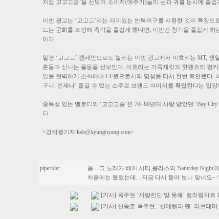
처럼 고고고송’을 선보여 소비자(애주가)들의 눈과 귀를 동시에 즐겁
이번 광고는 ‘고고고’라는 재미있는 반복어구를 사용한 것이 특징으로
드는 문화를 조성해 촉각을 즐겁게 했다면, 이번엔 청각을 즐겁게 하
이다.
일명 ‘고고고’ 캠페인으로도 불리는 이번 광고에서 이효리는 MT, 생일
흔들며 신나는 율동을 선보인다. 이효리는 가죽재킷과 핫팬츠의 펑키한
일을 완벽하게 소화해내 CF퀸으로서의 명성을 다시 한번 확인했다.
구나, 언제나’ 즐길 수 있는 소주로 브랜드 이미지를 확립한다는 입장
중독성 있는 멜로디의 ‘고고고송’은 70~80년대 사랑 받았던 ‘Bay City R
다.
<강석봉기자
ksb@kyunghyang.com
>
piperider
음... 그 노래가 베이 시티 롤러스의 'Saturday Night'
처음에는 몰랐는데... 지금 다시 들어 보니 맞네요~ ^
[기사] 옥주현 ‘사랑한단 말 못해’ 컬러링차트 1위
[기사] 신승훈-옥주현, `신데렐라 맨` 러브테