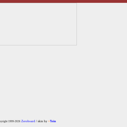
Zeroboard
/ skin by
+
Yein
yright 1999-2026